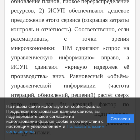
обновление планов, гибкое перераспределение
ресурсов; 2) ИСУП обеспечивают дешёвое
предложение этого сервиса (сокращая затраты
контроль и отчётность). Соответственно, если
рассматривать, с точки зрения
микроэкономики: ГПМ сдвигают «спрос на
управленческую информацию» вправо, а
ИСУП сдвигают «кривую издержек её
производства» вниз. Равновесный «объём»
управленческой информации (частота
итераций, обновлений, решений) растёт сверх
того, что дал бы каждый фактор по
На нашем сайте используются cookie-файлы.
Продолжая пользоваться данным сайтом, вы
отдельности, что подтверждает
подтверждаете свое согласие на
Согласен
использование файлов cookie в соответствии с
комплементарность между данными
настоящим уведомлением и
Пользовательским
соглашением
.
инструментами.