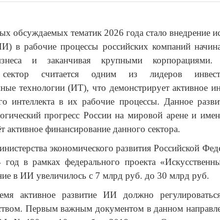
ых обсуждаемых тематик 2026 года стало внедрение и
ИИ) в рабочие процессы российских компаний начин
изнеса и заканчивая крупными корпорациями. 
 сектор считается одним из лидеров инвес
ые технологии (ИТ), что демонстрирует активное и
го интеллекта в их рабочие процессы. Данное разви
огический прогресс России на мировой арене и име
ёт активное финансирование данного сектора.
нистерства экономического развития Российской Фед
4 год в рамках федерального проекта «Искусственны
ие в ИИ увеличилось с 7 млрд руб. до 30 млрд руб.
мя активное развитие ИИ должно регулироватьс
ством. Первым важным документом в данном направле