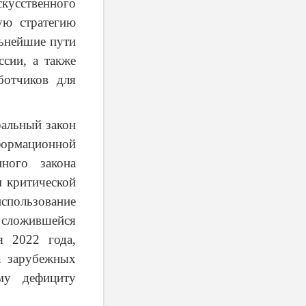
кусственного
ую стратегию
льнейшие пути
ссии, а также
ботчиков для
ральный закон
формационной
ного закона
м критической
спользование
сложившейся
я 2022 года,
а зарубежных
му дефициту