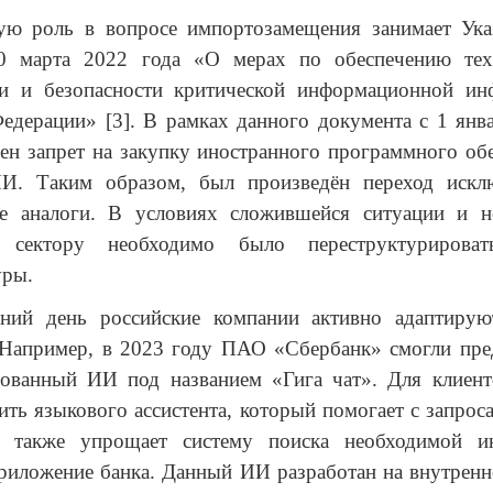
ую роль в вопросе импортозамещения занимает Ука
 марта 2022 года «О мерах по обеспечению техн
ти и безопасности критической информационной ин
едерации» [3]. В рамках данного документа с 1 янв
ен запрет на закупку иностранного программного об
И. Таким образом, был произведён переход искл
ые аналоги. В условиях сложившейся ситуации и н
у сектору необходимо было переструктуриров
уры.
ний день российские компании активно адаптиру
 Например, в 2023 году ПАО «Сбербанк» смогли пре
рованный ИИ под названием «Гига чат». Для клиент
ить языкового ассистента, который помогает с запро
а также упрощает систему поиска необходимой 
иложение банка. Данный ИИ разработан на внутренн