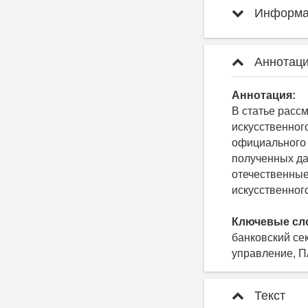
Информац
Аннотаци
Аннотация:
В статье расс
искусственног
официального 
полученных да
отечественные
искусственног
Ключевые сл
банковский се
управление, П
Текст