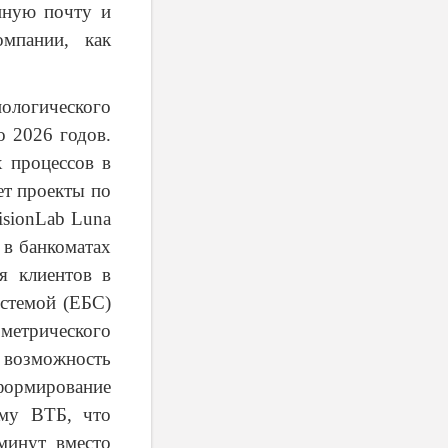
нную почту и
мпании, как
нологического
о 2026 годов.
 процессов в
ет проекты по
isionLab
Luna
 в банкоматах
я клиентов в
стемой (ЕБС)
етрического
озможность
формирование
ему ВТБ, что
минут вместо