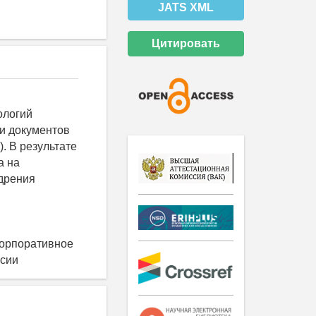
JATS XML
Цитировать
ологий
 и документов
. В результате
а на
едрения
корпоративное
ссии