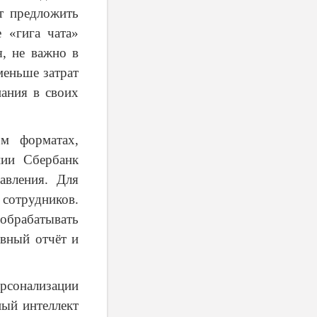
т предложить
 «гига чата»
я, не важно в
меньше затрат
пания в своих
ом форматах,
нии Сбербанк
авления. Для
отрудников.
брабатывать
евный отчёт и
рсонализации
ный интеллект