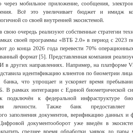
о через мобильное приложение, сообщения, электро
ления. Всё это увеличивает бюджет и имидж ко
огичной со своей внутренней экосистемой.
свою очередь реализуют собственные стратегии тех
амках своей программы «ВТБ 2.0» в период с 2023 п
ют до конца 2026 года перевести 70% операционных
ванный формат [5]. Представленная компания реализу
И в других направлениях. Например, на платформе
V
дставила идентификацию клиентов по биометрии лица
х банка, что упрощает и ускоряет время пребывани
Б. В рамках интеграции с Единой биометрической си
 подключён к федеральной инфраструктуре биом
ения личности. Также банк предоставляет в
кого заполнения документов, верификацию данных и 
 Цифровой документооборот уже введён в экосист
ократить среднее время обработки заявок до пары 