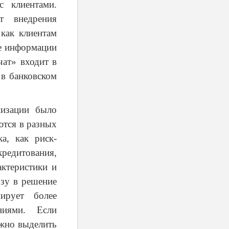
 клиентами.
т внедрения
 как клиентам
ке информации
чат» входит в
в банковском
низации было
ются в разных
а, как риск-
кредитования,
ктеристики и
ьзу в решение
ирует более
ниями. Если
ожно выделить