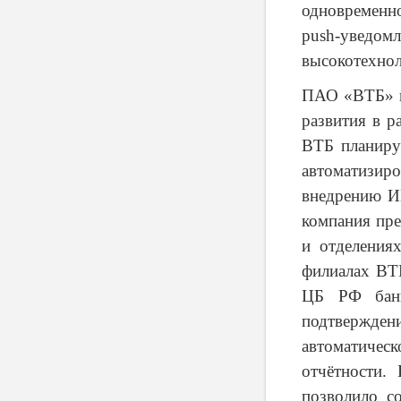
одновременн
push
-уведом
высокотехнол
ПАО «ВТБ» в 
развития в р
ВТБ планиру
автоматизиро
внедрению И
компания пре
и отделения
филиалах ВТ
ЦБ РФ банк
подтвержд
автоматичес
отчётности.
позволило с