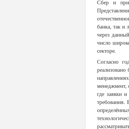
Сбер и при
Представле
отечественно
банка, так и
через данный
число широк
секторе.
Согласно го
реализовано 
направления
менеджмент, 
где заявки 
требования. 
определённ
технологич
рассматриват