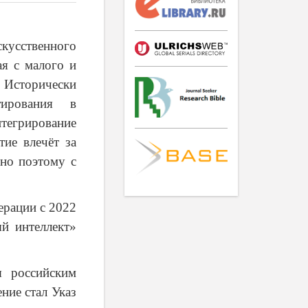
скусственного
ая с малого и
Исторически
тирования в
нтегрирование
тие влечёт за
нно поэтому с
ерации с 2022
й интеллект»
я российским
ние стал Указ