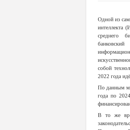
Одной из сам
интеллекта (
среднего б
банковский
информационн
искусственно
собой технол
2022 года ид
По данным ми
года по 202
финансирован
В то же вре
законодатель