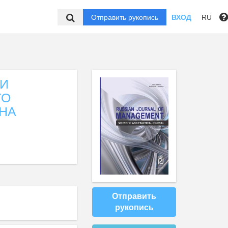
Отправить рукопись
ВХОД
RU
ТИ
ГО
 НА
Отправить
рукопись