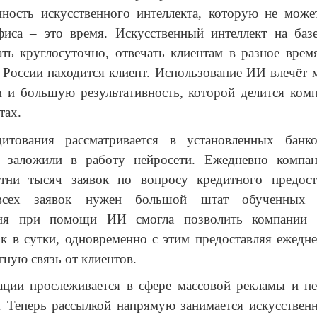
нность искусственного интеллекта, которую не може
фиса – это время. Искусственный интеллект на базе
ть круглосуточно, отвечать клиентам в разное врем
 России находится клиент. Использование ИИ влечёт 
 и большую результативность, которой делится ком
тах.
итования рассматривается в установленных банк
 заложили в работу нейросети. Ежедневно компа
отни тысяч заявок по вопросу кредитного предост
всех заявок нужен большой штат обученных с
ция при помощи ИИ смогла позволить компании о
к в сутки, одновременно с этим предоставляя ежедн
тную связь от клиентов.
ации прослеживается в сфере массовой рекламы и пе
 Теперь рассылкой напрямую занимается искусствен