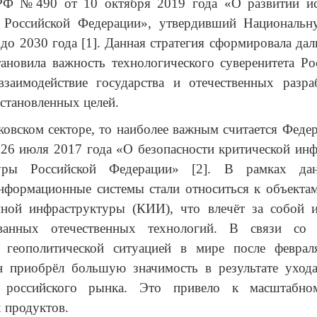
РФ №490 от 10 октября 2019 года «О развитии ис
в Российской Федерации», утвердивший Национальн
до 2030 года [1]. Данная стратегия сформировала да
тановила важность технологического суверенитета Ро
взаимодействие государства и отечественных разра
становленных целей.
ковском секторе, то наиболее важным считается Феде
26 июля 2017 года «О безопасности критической ин
туры Российской Федерации» [2]. В рамках дан
нформационные системы стали относиться к объекта
ной инфраструктуры (КИИ), что влечёт за собой и
ованных отечественных технологий. В связи со 
 геополитической ситуацией в мире после феврал
н приобрёл большую значимость в результате уход
 российского рынка. Это привело к масштабно
 продуктов.