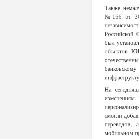
Также немал
№166 от 30
независимос
Российской Ф
был установл
объектов КИ
отечественн
банковском
инфраструкт
На сегодняш
изменениям.
персонализи
смогли добав
переводов, 
мобильном пр