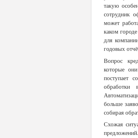
такую особе
сотрудник о
может работа
каком городе
для компании
годовых отчё
Вопрос кред
которые они
поступает с
обработки 
Автоматиза
больше заяво
собирая обра
Схожая ситу
предложений.