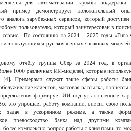
меняется для автоматизации службы поддержки с
нный пример демонстрирует положительный опы
го аналога зарубежных сервисов, который доступен
 любому пользователю, который заинтересован в поис
 сервис. По состоянию на 2024 – 2025 годы «Гига 
о использующихся русскоязычных языковых моделей 
довому отчёту группы Сбер за 2024 год, в орга
более 1000 различных ИИ-моделей, которые использу
х [4]. Примерами служат такие сферы работы банк
обслуживание клиентов, массовая рассылка, процессы 
и предложения формирует ИИ под установленные хара
Всё это упрощает работу компании, вносит свою пол
ых задач в ускоренном режиме, а также форм
еское превосходство банка над другими компа
ь более комплексно вопрос работы с клиентами, то м