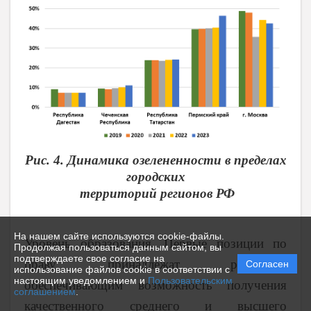
Рис. 4. Динамика озелененности в пределах
городских
территорий регионов РФ
На нашем сайте используются cookie-файлы.
Уровень образования. Первые позиции по
Продолжая пользоваться данным сайтом, вы
подтверждаете свое согласие на
праву принадлежат регионам,
Согласен
использование файлов cookie в соответствии с
настоящим уведомлением и
Пользовательским
обеспечивающим возможность получения
соглашением
.
качественного среднего и высшего