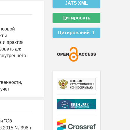
JATS XML
Цитировать
ансовой
Цитирований:
1
кты
 и практик
зовать для
внутреннего
твенности,
учет
и "Об
06.2015 № 398н