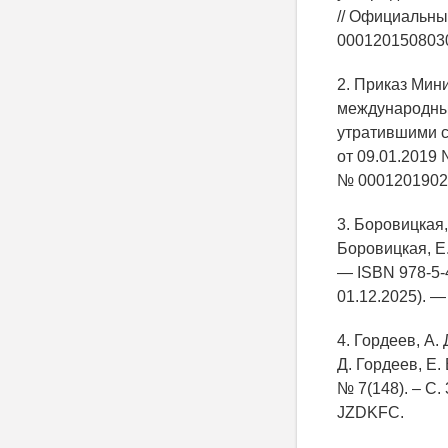
// Официальны
000120150803
2. Приказ Мин
международных
утратившими с
от 09.01.2019
№ 0001201902
3. Боровицкая,
Боровицкая, Е.
— ISBN 978-5-
01.12.2025). —
4. Гордеев, А.
Д. Гордеев, Е.
№ 7(148). – С.
JZDKFC.