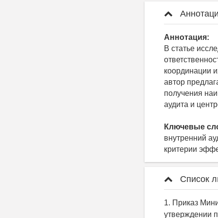
Аннотаци
Аннотация:
В статье иссл
ответственнос
координации и
автор предлаг
получения наи
аудита и цент
Ключевые сл
внутренний ау
критерии эффе
Список л
1. Приказ Мин
утверждении п