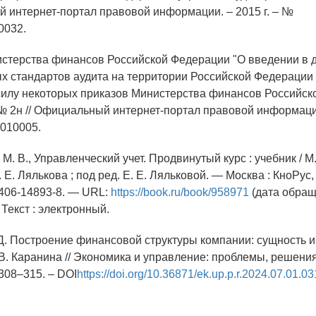
й интернет-портал правовой информации. – 2015 г. – №
0032.
истерства финансов Российской Федерации "О введении в 
 стандартов аудита на территории Российской Федерации 
илу некоторых приказов Министерства финансов Российск
 № 2н // Официальный интернет-портал правовой информации.
010005.
 М. В., Управленческий учет. Продвинутый курс : учебник / М.
 Е. Лялькова ; под ред. Е. Е. Ляльковой. — Москва : КноРус,
406-14893-8. — URL:
https://book.ru/book/958971
(дата обращ
 Текст : электронный.
 Д. Построение финансовой структуры компании: сущность и 
 В. Каранина // Экономика и управление: проблемы, решения. 
 308–315. – DOI
https://doi.org/10.36871/ek.up.p.r.2024.07.01.03