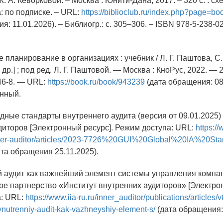
 Ж. А. Кеворковой. – Москва : Юнити-Дана, 2017. – 320 с. : схе
: по подписке. – URL:
https://biblioclub.ru/index.php?page=
я: 11.01.2026). – Библиогр.: с. 305–306. – ISBN 978-5-238-02
 планирование в организациях : учебник / Л. Г. Паштова, С
и др.] ; под ред. Л. Г. Паштовой. — Москва : КноРус, 2022. —
46-8. — URL:
https://book.ru/book/943239
(дата обращения: 08
онный.
ные стандарты внутреннего аудита (версия от 09.01.2025) 
диторов [Электронный ресурс]. Режим доступа: URL:
https://
nner-auditor/articles/2023-7726%20GUI%20Global%20IA%20Sta
та обращения 25.11.2025).
й аудит как важнейший элемент системы управления компан
е партнерство «Институт внутренних аудиторов» [Электрон
: URL:
https://www.iia-ru.ru/inner_auditor/publications/articles/v
vnutrenniy-audit-kak-vazhneyshiy-element-s/
(дата обращения: 