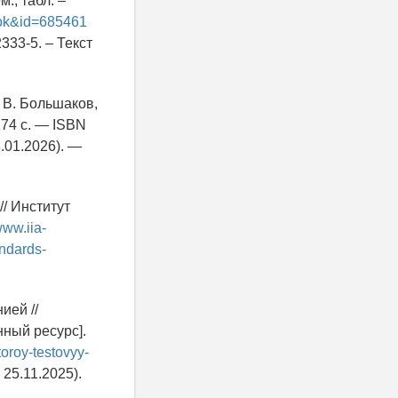
м., табл. –
book&id=685461
333-5. – Текст
. В. Большаков,
 274 с. — ISBN
.01.2026). —
// Институт
www.iia-
ndards-
ией //
ный ресурс].
toroy-testovyy-
25.11.2025).