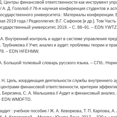
. Д. Центры финансовой ответственности как инструмент уп
 А. Д. Гололоб // 76-я научная конференция студентов и ас
государственного университета : Материалы конференции. В
ая 2019 года / Редколлегия: В.Г. Сафонов [и др.]. Том Часть 
осударственный университет, 2019. – С. 88–91. – EDN YWT
. А. Внутренний контроль и аудит в системе управления предп
. Трубникова // Учет, анализ и аудит: проблемы теории и прак
–78. – EDN HFEHMW.
А. Большой толковый словарь русского языка. – СПб.: Норин
Н. Н. Цель, координация деятельности службы внутреннего а
 центрами финансовой ответственности, критерии эффективн
. Березина, С. А. Малышева // Аудит и финансовый анализ. 
. – EDN WMDFTD.
аудит : учебное пособие / Ж. А. Кеворкова, Т. П. Карпова, А.