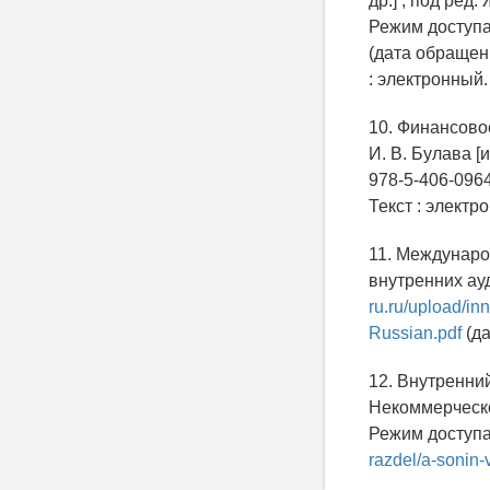
др.] ; под ред.
Режим доступа
(дата обращени
: электронный.
10. Финансовое
И. В. Булава [
978-5-406-096
Текст : электр
11. Международ
внутренних ау
ru.ru/upload/i
Russian.pdf
(да
12. Внутренни
Некоммерческо
Режим доступа
razdel/a-sonin-