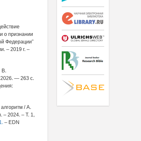
действие
и о признании
ой Федерации"
 – 2019 г. –
 В.
 2026. — 263 с.
ения:
алгоритм / А.
– 2024. – Т. 1,
1.
– EDN