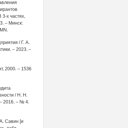
равления
пирантов
 3-х частях,
3. – Минск:
ZMN.
риятия / Г. А.
тики. – 2023. –
т, 2000. – 1536
удита
ости / Н. Н.
– 2016. – № 4.
 А. Савин [и