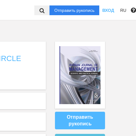
Отправить рукопись
ВХОД
RU
IRCLE
Отправить
рукопись