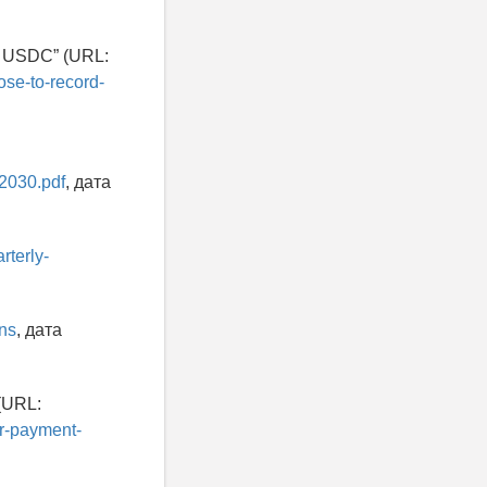
 by USDC” (URL:
ose-to-record-
_2030.pdf
, дата
rterly-
ins
, дата
 (URL:
r-payment-