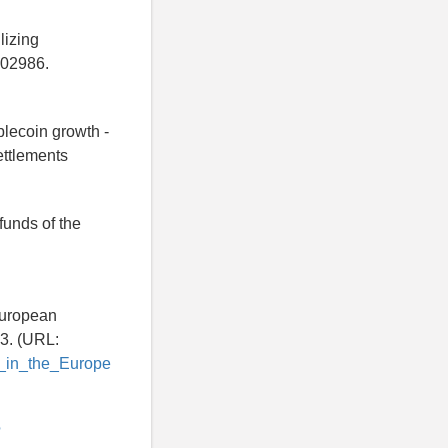
lizing
102986.
blecoin growth -
ettlements
funds of the
 European
3. (URL:
s_in_the_Europe
?