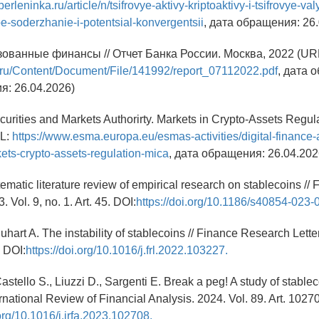
berleninka.ru/article/n/tsifrovye-aktivy-kriptoaktivy-i-tsifrovye-val
-soderzhanie-i-potentsial-konvergentsii
, дата обращения: 26
зованные финансы // Отчет Банка России. Москва, 2022 (UR
r.ru/Content/Document/File/141992/report_07112022.pdf
, дата 
я: 26.04.2026)
urities and Markets Authorirty. Markets in Crypto-Assets Regul
RL:
https://www.esma.europa.eu/esmas-activities/digital-finance-
ets-crypto-assets-regulation-mica
, дата обращения: 26.04.202
tematic literature review of empirical research on stablecoins // 
. Vol. 9, no. 1. Art. 45. DOI:
https://doi.org/10.1186/s40854-023-
hart A. The instability of stablecoins // Finance Research Lette
. DOI:
https://doi.org/10.1016/j.frl.2022.103227.
astello S., Liuzzi D., Sargenti E. Break a peg! A study of stablec
nternational Review of Financial Analysis. 2024. Vol. 89. Art. 1027
.org/10.1016/j.irfa.2023.102708.