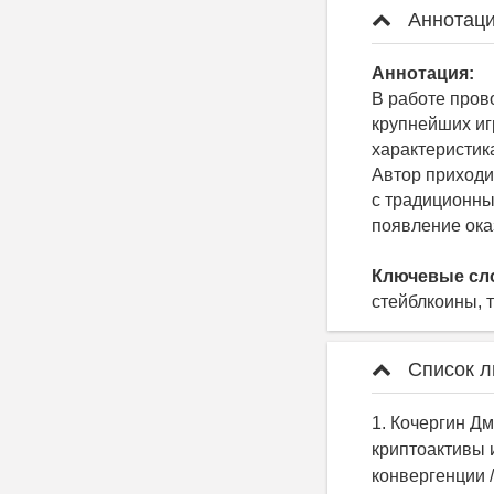
Аннотаци
Аннотация:
В работе пров
крупнейших иг
характеристик
Автор приходи
с традиционны
появление ока
Ключевые сл
стейблкоины, 
Список л
1. Кочергин Д
криптоактивы 
конвергенции /