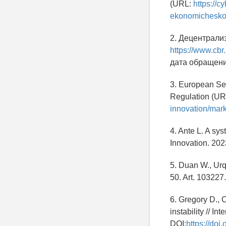
(URL:
https://cy
ekonomicheskoe
2. Децентрали
https://www.cb
дата обращени
3. European Sec
Regulation (U
innovation/mark
4. Ante L. A sys
Innovation. 2023
5. Duan W., Urqu
50. Art. 103227
6. Gregory D., C
instability // I
DOI:
https://doi