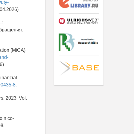
yuty-
.04.2026)
L:
обращения:
ation (MiCA)
and-
6)
Financial
00435-8.
rs. 2023. Vol.
oin co-
08.