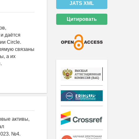
JATS XML
Цитировать
ов,
 и даётся
и Circle.
прямую связаны
ы, а их
.
овые активы,
ал
2023. №4.