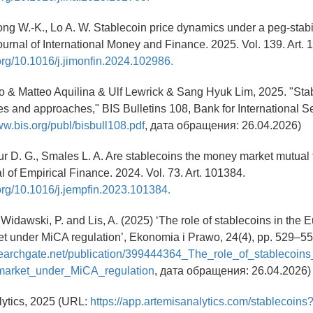
ong W.-K., Lo A. W. Stablecoin price dynamics under a peg-stabi
urnal of International Money and Finance. 2025. Vol. 139. Art. 
.org/10.1016/j.jimonfin.2024.102986.
ro & Matteo Aquilina & Ulf Lewrick & Sang Hyuk Lim, 2025. "Sta
es and approaches," BIS Bulletins 108, Bank for International S
ww.bis.org/publ/bisbull108.pdf
, дата обращения: 26.04.2026)
aur D. G., Smales L. A. Are stablecoins the money market mutual 
al of Empirical Finance. 2024. Vol. 73. Art. 101384.
.org/10.1016/j.jempfin.2023.101384.
 Widawski, P. and Lis, A. (2025) ‘The role of stablecoins in the
t under MiCA regulation’, Ekonomia i Prawo, 24(4), pp. 529–55
searchgate.net/publication/399444364_The_role_of_stablecoin
arket_under_MiCA_regulation
, дата обращения: 26.04.2026)
lytics, 2025 (URL:
https://app.artemisanalytics.com/stablecoins