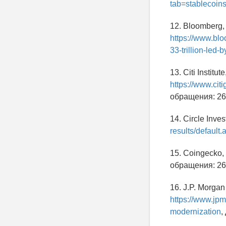
tab=stablecoin
12. Bloomberg, 
https://www.blo
33-trillion-led-
13. Citi Institu
https://www.cit
обращения: 26
14. Circle Inve
results/default.
15. Coingecko,
обращения: 26
16. J.P. Morga
https://www.jp
modernization
,