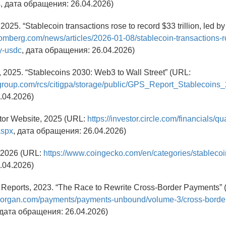
s
, дата обращения: 26.04.2026)
2025. “Stablecoin transactions rose to record $33 trillion, led
omberg.com/news/articles/2026-01-08/stablecoin-transactions-r
by-usdc
, дата обращения: 26.04.2026)
te, 2025. “Stablecoins 2030: Web3 to Wall Street” (URL:
igroup.com/rcs/citigpa/storage/public/GPS_Report_Stablecoins
.04.2026)
stor Website, 2025 (URL:
https://investor.circle.com/financials/qua
aspx
, дата обращения: 26.04.2026)
 2026 (URL:
https://www.coingecko.com/en/categories/stableco
.04.2026)
n Reports, 2023. “The Race to Rewrite Cross-Border Payments”
morgan.com/payments/payments-unbound/volume-3/cross-borde
 дата обращения: 26.04.2026)