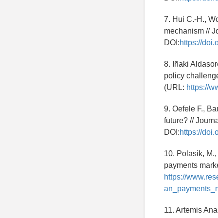
7. Hui C.-H., W
mechanism // Jo
DOI:
https://doi
8. Iñaki Aldaso
policy challeng
(URL:
https://w
9. Oefele F., B
future? // Journ
DOI:
https://doi
10. Polasik, M.,
payments marke
https://www.re
an_payments_m
11. Artemis Ana