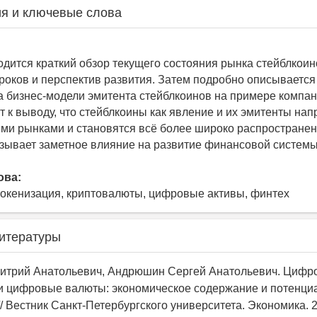
я и ключевые слова
одится краткий обзор текущего состояния рынка стейблкоин
роков и перспектив развития. Затем подробно описывается
а бизнес-модели эмитента стейблкоинов на примере компани
т к выводу, что стейблкоины как явление и их эмитенты на
ми рынками и становятся всё более широко распространен
зывает заметное влияние на развитие финансовой системы
ова:
токенизация, криптовалюты, цифровые активы, финтех
итературы
митрий Анатольевич, Андрюшин Сергей Анатольевич. Цифр
и цифровые валюты: экономическое содержание и потенци
/ Вестник Санкт-Петербургского университета. Экономика. 