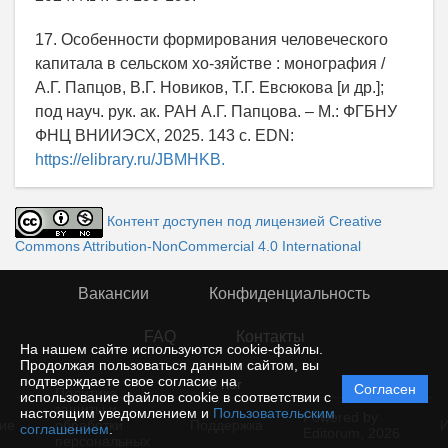
17. Особенности формирования человеческого
капитала в сельском хо-зяйстве : монография /
А.Г. Папцов, В.Г. Новиков, Т.Г. Евсюкова [и др.];
под науч. рук. ак. РАН А.Г. Папцова. – М.: ФГБНУ
ФНЦ ВНИИЭСХ, 2025. 143 с. EDN:
https://elibrary.ru/JBMHKB.
Контент доступен под лицензией Creative
Commons Attribution-NonCommercial 4.0 International
Вакансии
Конфиденциальность
FAQ
Контакты
На нашем сайте используются cookie-файлы.
Продолжая пользоваться данным сайтом, вы
подтверждаете свое согласие на
© rior
Согласен
Политика
использование файлов cookie в соответствии с
защиты и
настоящим уведомлением и
Пользовательским
Powered by
ие
обработки
Поддержка
И
соглашением
.
Editorum,
2026
персональных