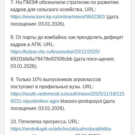
7. На ПМЭФ обозначили стратегию по развитию
кадров для сельского хозяйства. URL:
https://www.kem.kp.ru/online/news/5842382/
(дата
посещения: 03.01.2026).
8. От парты до комбайна: как преодолеть дефицит
кадров в АПК. URL:
https://kuban.rbc.ru/krasnodar/20/11/2025/
691f1bfa9a79478e92506cbb (дата посе-щения:
03.01.2026).
9. Только 10% выпускников агроклассов
поступают в профильные вузы. URL:
https://south.vedomosti.ru/south/news/2025/11/18/115
6031-vipusknikov-agro
klassov-postupayut (дата
посещения: 03.01.2026).
10. Пятилетка прогресса. URL:
https://vestnikapk.ru/articles/aktualno/pyatiletka-