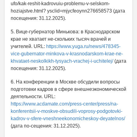
ufo/kak-reshit-kadrovuiu-problemu-v-selskom-
hoziajstve.html? ysclid=mjycfeoynn276658573 (дата
посещения: 31.12.2025).
5. Вице-губернатор Минькова: в Краснодарском
крае не хватает не-скольких тысяч врачей и
учителей. URL:
https://www.yuga.ru/news/478345-
vice-gubernator-minkova-v-krasnodarskom-krae-ne-
khvataet-neskolkikh-tysyach-vrachej-i-uchitelej/
(дата
посещения: 31.12.2025).
6. На конференции в Москве обсудили вопросы
подготовки кадров в сфере внешнеэкономической
деятельности. URL:
https://www.acdamate.com/press-center/press/na-
konferentsii-v-moskve-obsudili-voprosy-podgotovki-
kadrov-v-sfere-vneshneekonomicheskoy-deyatelnos/
(дата по-сещения: 31.12.2025).