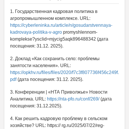
1. Государственная кадровая политика в
агропромышленном комплексе. URL:
https://cyberleninka.ru/article/n/gosudarstvennaya-
kadrovaya-politika-v-agro
promyshlennom-
komplekse?ysclid=mjycig5aqk896488342 (дата
посещения: 31.12. 2025).
2. Доклад «Как сохранить село: проблемы
занятости населения». URL:
https://opkhv.ru/files/files/2020/f7c3f807736f456c249f.
pdf
(дата посещения: 31.12. 2025).
3. Конференции | «НТА Приволжье» Новости
Аналитика. URL:
https://nta-pfo.ru/conf/269/
(дата
посещения: 31.12.2025).
4. Как решить кадровую проблему в сельском
хозяйстве? URL: https:// rg.ru/2025/07/22/reg-