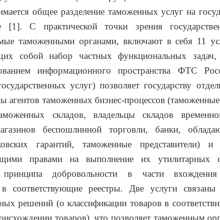
имается общее разделение таможенных услуг на госу
е [1]. С практической точки зрения государстве
мые таможенными органами, включают в себя 11 усл
щих собой набор частных функциональных задач,
ованием информационного пространства ФТС Рос
государственных услуг) позволяет государству отде
ы агентов таможенных бизнес-процессов (таможенные
аможенных складов, владельцы складов временно
агазинов беспошлинной торговли, банки, облад
овских гарантий, таможенные представители) и
ующими правами на выполнение их утилитарных 
 принципа добровольности в части вхождения
 в соответствующие реестры. Две услуги связаны
ьных решений (о классификации товаров в соответст
исхождении товаров), что позволяет таможенным ор