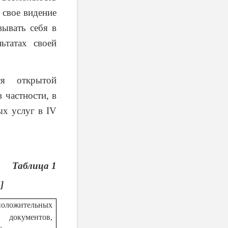
 свое видение
вывать себя в
ьтатах своей
ся открытой
 частности, в
ных услуг в
IV
Таблица 1
]
оложительных
 документов,