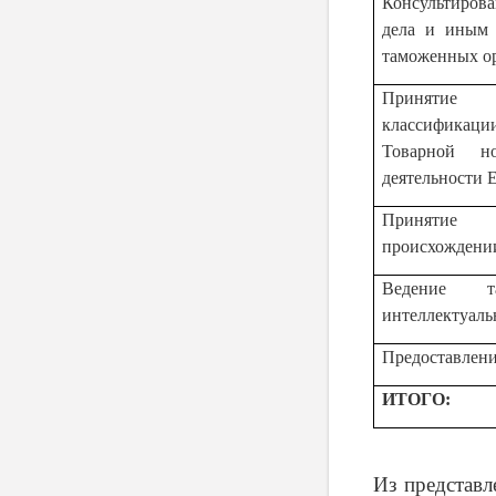
Консультиров
дела и иным 
таможенных о
Принятие 
классификаци
Товарной но
деятельности 
Принятие 
происхождении
Ведение т
интеллектуаль
Предоставлени
ИТОГО:
Из представл