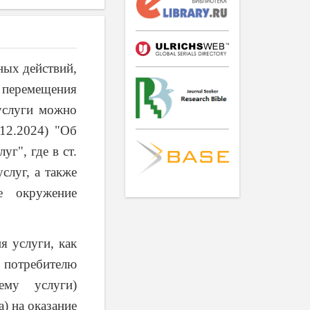
ных действий,
перемещения
услуги можно
.12.2024) "Об
г", где в ст.
слуг, а также
е окружение
я услуги, как
 потребителю
ему услуги)
) на оказание