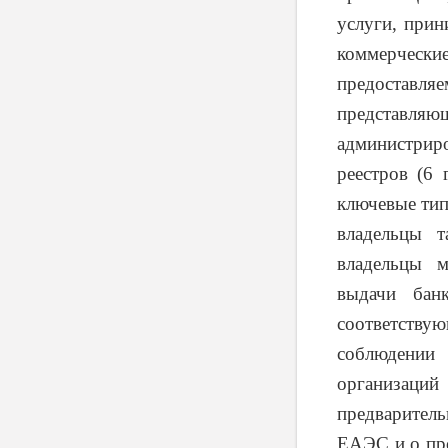
услуги, прин
коммерчески
предоставляе
представляю
администрир
реестров (6 
ключевые тип
владельцы т
владельцы м
выдачи банк
соответств
соблюдении
организаций
предварител
ЕАЭС и о про