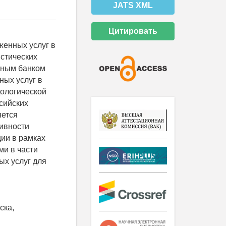
JATS XML
Цитировать
женных услуг в
истических
рным банком
ных услуг в
дологической
сийских
яется
ивности
ии в рамках
ми в части
ых услуг для
ска,