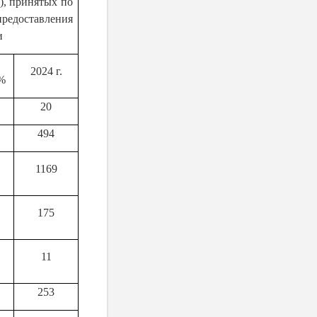
), принятых по
доставления
и
2024 г.
 %
20
494
1169
175
11
253