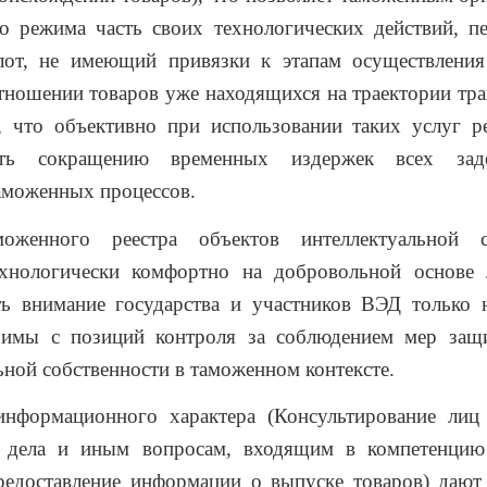
о режима часть своих технологических действий, п
лот, не имеющий привязки к этапам осуществлени
тношении товаров уже находящихся на траектории тр
, что объективно при использовании таких услуг р
вать сокращению временных издержек всех заде
аможенных процессов.
оженного реестра объектов интеллектуальной с
ехнологически комфортно на добровольной основе л
ть внимание государства и участников ВЭД только н
чимы с позиций контроля за соблюдением мер защ
ьной собственности в таможенном контексте.
информационного характера (Консультирование лиц
 дела и иным вопросам, входящим в компетенци
редоставление информации о выпуске товаров) дают