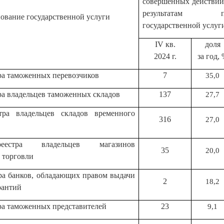
совершенных действий
результатам пре
ование государственной услуги
государственной услуг
IV кв.
доля
2024 г.
за год,
ра таможенных перевозчиков
7
35,0
ра владельцев таможенных складов
137
27,7
тра владельцев складов временного
316
27,0
еестра владельцев магазинов
35
20,0
 торговли
ра банков, обладающих правом выдачи
2
18,2
рантий
ра таможенных представителей
23
9,1