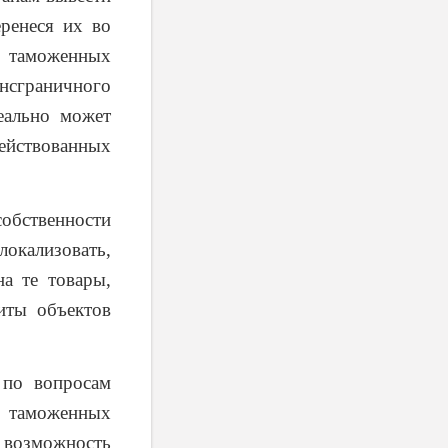
еренеся их во
я таможенных
ансграничного
еально может
йствованных
обственности
окализовать,
а те товары,
иты объектов
 по вопросам
ю таможенных
 возможность