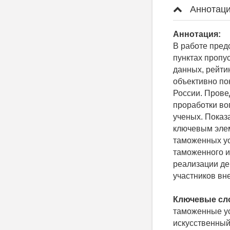
Аннотаци
Аннотация:
В работе пред
пунктах пропу
данных, рейти
объективно по
России. Прове
проработки во
ученых. Показа
ключевым эле
таможенных ус
таможенного и
реализации де
участников вн
Ключевые сл
таможенные ус
искусственный