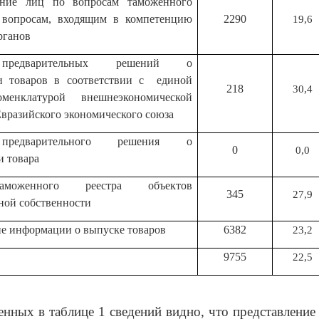
ание лиц по вопросам таможенного
вопросам, входящим в компетенцию
2290
19,6
рганов
предварительных решений о
и товаров в соответствии с единой
218
30,4
менклатурой внешнеэкономической
Евразийского экономического союза
предварительного решения о
0
0,0
 товара
аможенного реестра объектов
345
27,9
ной собственности
е информации о выпуске товаров
6382
23,2
9755
22,5
енных в таблице 1 сведений видно, что представление