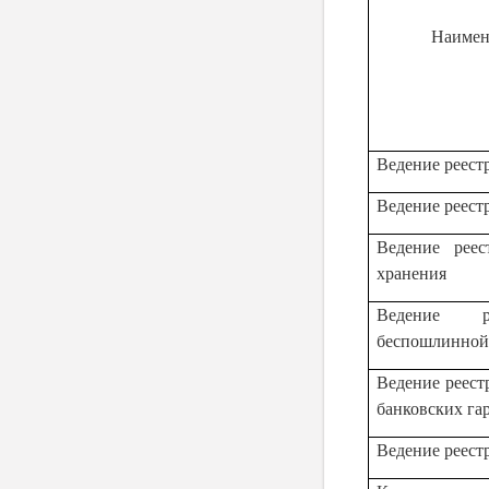
Наимен
Ведение реест
Ведение реест
Ведение реес
хранения
Ведение р
беспошлинной
Ведение реест
банковских га
Ведение реест