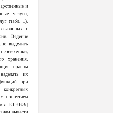
дарственные и
нные услуги,
уг (табл. 1),
 связанных с
сии. Ведение
льно выделить
 перевозчики,
го хранения,
ающие правом
 наделять их
функций при
 конкретных
 с принятием
вии с ЕТНВЭД
ганам вывести