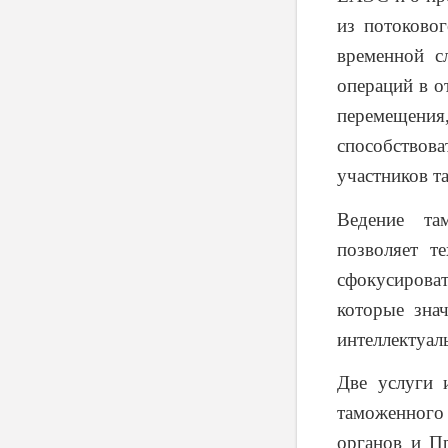
из потоковог
временной с
операций в о
перемещения
способство
участников т
Ведение там
позволяет т
сфокусирова
которые зна
интеллектуал
Две услуги 
таможенного
органов и П