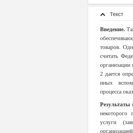
Текст
Введение.
Та
обеспечива
товаров. Од
считать Феде
организации 
2 дается опр
иных вспом
процесса ока
Результаты 
некоторого 
услуги (за
организацией