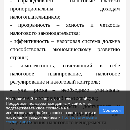
- справедливость – налоговые платежи
пропорциональны доходам
налогоплательщиков;
- прозрачность – ясность и четкость
налогового законодательства;
- эффективность – налоговая система должна
способствовать экономическому развитию
страны;
- комплексность, сочетающий в себе
налоговое планирование, налоговое
регулирование и налоговый контроль;
- учет риска – необходимо учитывать
изменения внутренней внешней сред;
На нашем сайте используются cookie-файлы.
Продолжая пользоваться данным сайтом, вы
- гласность – открытость, доступность и
подтверждаете свое согласие на
Согласен
использование файлов cookie в соответствии с
своевременность информации для
настоящим уведомлением и
Пользовательским
осуществления налогового менеджмента.
соглашением
.