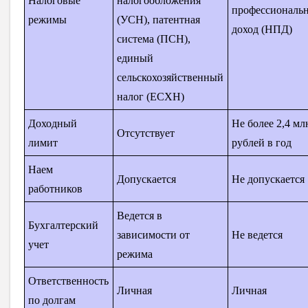
Налоговые
налогообложения
профессиональ
режимы
(УСН), патентная
доход (НПД)
система (ПСН),
единый
сельскохозяйственный
налог (ЕСХН)
Доходный
Не более 2,4 мл
Отсутствует
лимит
рублей в год
Наем
Допускается
Не допускается
работников
Ведется в
Бухгалтерский
зависимости от
Не ведется
учет
режима
Ответственность
Личная
Личная
по долгам