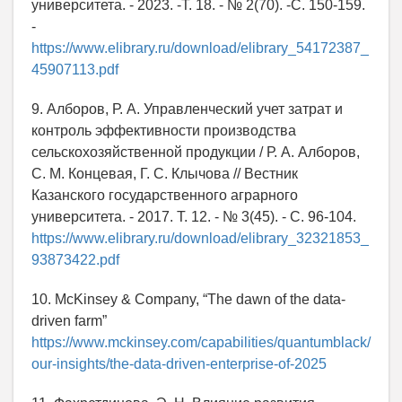
университета. - 2023. -Т. 18. - № 2(70). -С. 150-159.
⁠-
https://www.elibrary.ru/download/elibrary_54172387_
45907113.pdf
9. Алборов, Р. А. Управленческий учет затрат и
контроль эффективности производства
сельскохозяйственной продукции / Р. А. Алборов,
С. М. Концевая, Г. С. Клычова // Вестник
Казанского государственного аграрного
университета. - 2017. Т. 12. - № 3(45). - С. 96-104.
https://www.elibrary.ru/download/elibrary_32321853_
93873422.pdf
10. McKinsey & Company, “The dawn of the data-
driven farm”
https://www.mckinsey.com/capabilities/quantumblack/
our-insights/the-data-driven-enterprise-of-2025