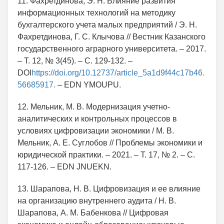
11. Фахретдинова, Э. Н. Влияние развития
информационных технологий на методику
бухгалтерского учета малых предприятий / Э. Н.
Фахретдинова, Г. С. Клычова // Вестник Казанского
государственного аграрного университета. – 2017.
– Т. 12, № 3(45). – С. 129-132. –
DOI
https://doi.org/10.12737/article_5a1d9f44c17b46.
56685917.
– EDN YMOUPU.
12. Мельник, М. В. Модернизация учетно-
аналитических и контрольных процессов в
условиях цифровизации экономики / М. В.
Мельник, А. Е. Суглобов // Проблемы экономики и
юридической практики. – 2021. – Т. 17, № 2. – С.
117-126. – EDN JNUEKN.
13. Шарапова, Н. В. Цифровизация и ее влияние
на организацию внутреннего аудита / Н. В.
Шарапова, А. М. Бабенкова // Цифровая