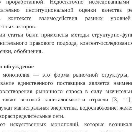
но проработанной. Недостаточно исследованными
ательно институциональной оценки качества ре
в контексте взаимодействия разных уровне
енных акторов.
ии статьи были применены методы структурно-фун
внительного правового подхода, контент-исследовани
енки, обобщения.
и обсуждение
ая монополия — это форма рыночной структуры, 
вание единственного поставщика является наимен
овлетворения рыночного спроса в силу значитель
 также высокой капиталоёмкости отрасли [3, 11
ужат магистральная энергетика, водоснабжение, же
азораспределительные сети.
от искусственных монополий, которые возникали