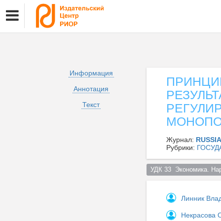
Информация
ПРИНЦИ
Аннотация
РЕЗУЛЬ
Текст
РЕГУЛИ
МОНОПО
Журнал:
RUSSI
Рубрики:
ГОСУД
УДК 33  Экономика. На
Линник Вла
Некрасова 