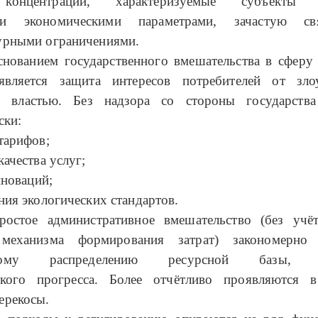
концентрации, характеризуемые субъекты о
ми экономическими параметрами, зачастую с
урными ограничениями.
нованием государственного вмешательства в сферу 
вляется защита интересов потребителей от зло
й властью. Без надзора со стороны государства
ски:
тарифов;
качества услуг;
нноваций;
ния экологических стандартов.
остое административное вмешательство (без учё
механизма формирования затрат) закономерно
вному распределению ресурсной базы, 
ского прогресса. Более отчётливо проявляются 
ерекосы.