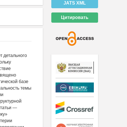
JATS XML
Цитировать
т детального
ольку
ствие
священо
ической базе
уальность темы
ми
труктурной
статьи —
мку»
итерии