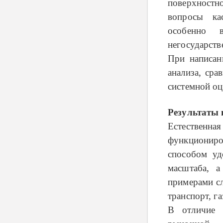
поверхност
вопросы кас
особенно 
негосударств
При написан
анализа, сра
системной оц
Результаты 
Естественн
функциониро
способом уд
масштаба, а
примерами сл
транспорт, г
В отличие 