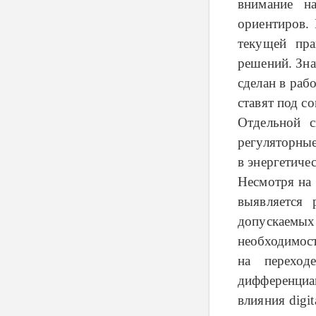
внимание н
ориентиров.
текущей пра
решений. Зна
сделан в раб
ставят под с
Отдельной с
регуляторные
в энергетичес
Несмотря на 
выявляется 
допускаемых
необходимост
на переход
дифференциа
влияния digi