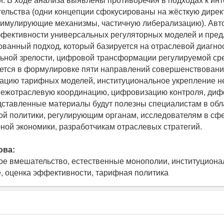
. В ходе анализа выявлены противоречия в подходах к ин
ельства (одни концепции сфокусированы на жёсткую дирек
тимулирующие механизмы, частичную либерализацию). Авто
фективности универсальных регуляторных моделей и пред
анный подход, который базируется на отраслевой диагнос
ьной зрелости, цифровой трансформации регулируемой ср
ется в формулировке пяти направлений совершенствовани
ацию тарифных моделей, институциональное укрепление 
 межотраслевую координацию, цифровизацию контроля, д
ставленные материалы будут полезны специалистам в обл
ой политики, регулирующим органам, исследователям в сф
ной экономики, разработчикам отраслевых стратегий.
ова:
ое вмешательство, естественные монополии, институциона
, оценка эффективности, тарифная политика