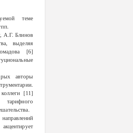
дуемой теме
упп.
, А.Г. Блинов
тва, выделяя
омадова [6]
туциональные
орых авторы
струментарии.
коллеги [11]
 тарифного
ешательства.
аправлений
 акцентирует