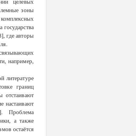
нии целевых
блемные зоны
 комплексных
а государства
], где авторы
ля.
 связывающих
ти, например,
ой литературе
товке границ
ы отстаивают
ие настаивают
]. Проблема
ики, а также
змов остаётся