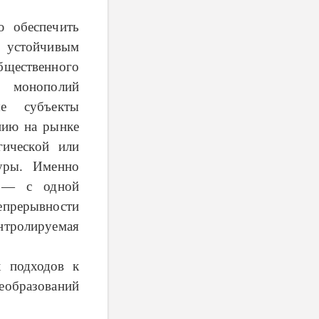
ю обеспечить
 устойчивым
щественного
х монополий
ые субъекты
нию на рынке
гической или
туры. Именно
е — с одной
епрерывности
тролируемая
х подходов к
еобразований