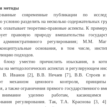
и методы
рованные современные публикации по иссле
о условно разделить на несколько содержательных гр
х охватывает теоретико-правовые аспекты. К примеру
рует правовую природу вмешательства государс
и административного регулирования; М.М. Маг
концептуальные основания, в том числе, инсти
олюцию подходов.
 блоку уместно причислить изыскания, в кот
ы на методологических аспектах и регулирующем ин
, В. Иванов [2], В.В. Нечаев [7], В.В. Строев и 
вают механизм ценового контроля, принципы
, а также ограничения прямого государственного вм
 внимание уделено работам, касающимся н
ования регулирования. Так, Т.А. Краснова [3, 4]