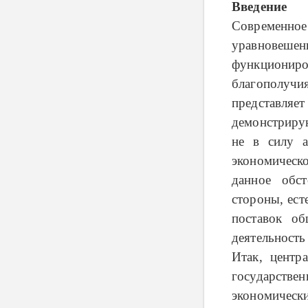
Введение
Современное
уравновеше
функционир
благополуч
представля
демонстриру
не в силу а
экономическ
данное обс
стороны, ес
поставок о
деятельность
Итак, центр
государстве
экономически