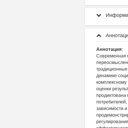
Информац
Аннотаци
Аннотация:
Современная м
переосмыслени
традиционные 
динамике соци
комплексному 
оценки резуль
продиктована 
потребителей,
зависимости и
продемонстрир
регулирования