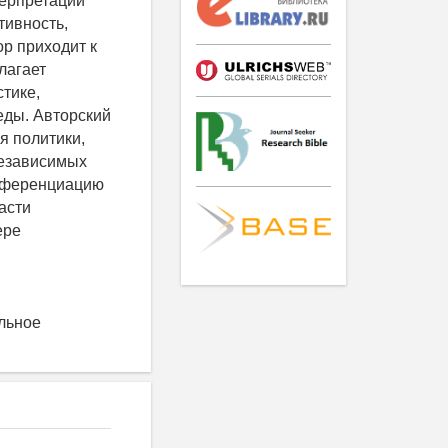
терпретации
тивность,
р приходит к
лагает
тике,
еды. Авторский
я политики,
независимых
ифференциацию
асти
ере
льное