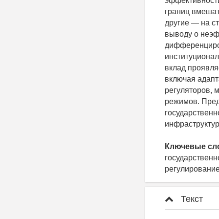
эффективности
границ вмешат
другие — на с
выводу о неэф
дифференциров
институционал
вклад проявля
включая адапт
регуляторов,
режимов. Пред
государственн
инфраструктур
Ключевые сл
государственн
регулирование
Текст