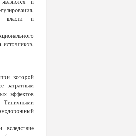
 являются и
гулирования,
й власти и
кционального
я источников,
при которой
ее затратным
ных эффектов
]. Типичными
лезнодорожный
 вследствие