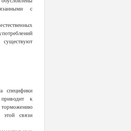
бусловлены
вязанными с
естественных
употреблений
 существуют
та специфики
 приводит к
торможению
в этой связи