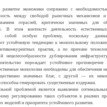
 развитие экономики сопряжено с необходимость
нность между свободой рыночных механизмов и
ованием отраслей, критически значимых для об
ия. В этом контексте деятельность естественны
ет собой особую проблему, поскольку данн
ют устойчивую тенденцию к монопольному положе
нтиконкурентных практик, а по причине техноло
ой нецелесообразности дублирования инфраструк
тоятельство порождает устойчивое противоречи
тественные монополии необходимы для обеспечения н
бщественно значимых благ, с другой — их некон
 способна генерировать существенные издержки.
альной проблемой является выявление оптимальны
нному регулированию таких субъектов в реалиях пр
х моделей и приоритета устойчивого развития.