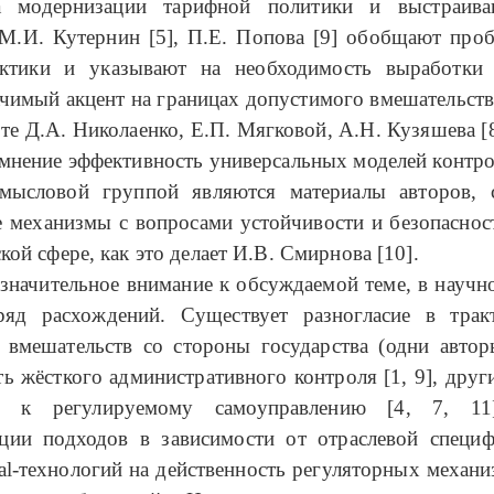
а модернизации тарифной политики и выстраива
 М.И. Кутернин [5], П.Е. Попова [9] обобщают про
ктики и указывают на необходимость выработки
чимый акцент на границах допустимого вмешательств
оте Д.А. Николаенко, Е.П. Мягковой, А.Н. Кузяшева [8
омнение эффективность универсальных моделей контро
мысловой группой являются материалы авторов,
 механизмы с вопросами устойчивости и безопаснос
кой сфере, как это делает И.В. Смирнова [10].
значительное внимание к обсуждаемой теме, в научн
ряд расхождений. Существует разногласие в трак
 вмешательств со стороны государства (одни автор
ь жёсткого административного контроля [1, 9], друг
е к регулируемому самоуправлению [4, 7, 11
ции подходов в зависимости от отраслевой специф
tal-технологий на действенность регуляторных механи