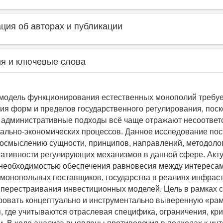
ия об авторах и публикации
я и ключевые слова
одель функционирования естественных монополий требуе
я форм и пределов государственного регулирования, поск
административные подходы всё чаще отражают несоответ
ально-экономических процессов. Данное исследование по
осмыслению сущности, принципов, направлений, методолог
тативности регулирующих механизмов в данной сфере. Акт
необходимостью обеспечения равновесия между интереса
 монопольных поставщиков, государства в реалиях инфрас
 перестраивания инвестиционных моделей. Цель в рамках 
овать концептуально и инструментально выверенную «ра
, где учитываются отраслевая специфика, ограничения, кр