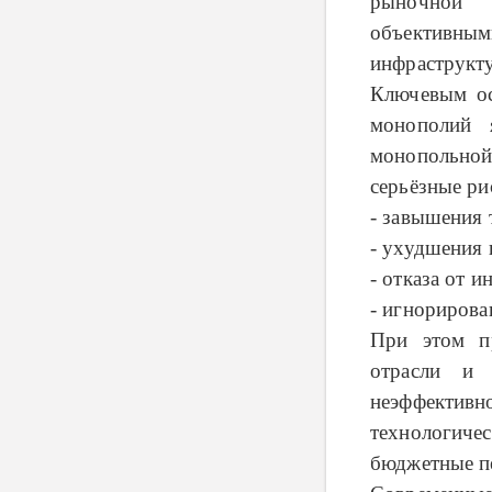
рыночной 
объективны
инфраструкт
Ключевым ос
монополий я
монопольно
серьёзные ри
- завышения 
- ухудшения 
- отказа от и
- игнорирова
При этом пр
отрасли и 
неэффекти
технологиче
бюджетные п