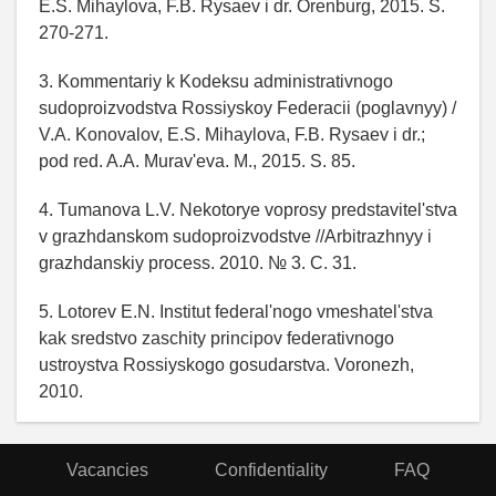
E.S. Mihaylova, F.B. Rysaev i dr. Orenburg, 2015. S.
270-271.
3. Kommentariy k Kodeksu administrativnogo
sudoproizvodstva Rossiyskoy Federacii (poglavnyy) /
V.A. Konovalov, E.S. Mihaylova, F.B. Rysaev i dr.;
pod red. A.A. Murav'eva. M., 2015. S. 85.
4. Tumanova L.V. Nekotorye voprosy predstavitel'stva
v grazhdanskom sudoproizvodstve //Arbitrazhnyy i
grazhdanskiy process. 2010. № 3. C. 31.
5. Lotorev E.N. Institut federal'nogo vmeshatel'stva
kak sredstvo zaschity principov federativnogo
ustroystva Rossiyskogo gosudarstva. Voronezh,
2010.
Vacancies
Confidentiality
FAQ