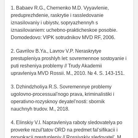
1. Babaev R.G., Chernenko M.D. Vyyavlenie,
preduprezhdenie, raskrytie i rassledovanie
iznasilovaniy i ubiystv, sopryazhennyh s
iznasilovaniem: uchebno-prakticheskoe posobie.
Domodedovo: VIPK sotrudnikov MVD RF, 2006.
2. Gavrilov B.Ya., Lavrov V.P. Neraskrytye
prestupleniya proshlyh let: sovremennoe sostoyanie i
puti resheniya problemy // Trudy Akademii
upravleniya MVD Rossii. M., 2010. № 4. S. 143-151.
3. Dzhindzholiya R.S. Sovremennye problemy
ugolovno-processual'nogo prava, kriminalistiki i
operativno-rozysknoy deyatel'nosti: sbornik
nauchnyh trudov. M., 2018.
4. Elinskiy V.I. Napravleniya raboty sledovatelya po
proverke rezul'tatov ORD na predmet fal'sifikacii i
provokacii prestupleniy // Rossiyskiy sledovatel'. M.,