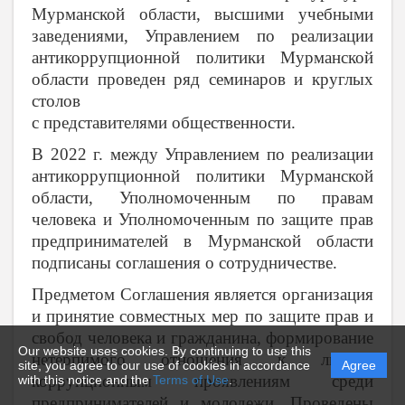
Мурманской области, высшими учебными
заведениями, Управлением по реализации
антикоррупционной политики Мурманской
области проведен ряд семинаров и круглых
столов
с представителями общественности.
В 2022 г. между Управлением по реализации
антикоррупционной политики Мурманской
области, Уполномоченным по правам
человека и Уполномоченным по защите прав
предпринимателей в Мурманской области
подписаны соглашения о сотрудничестве.
Предметом Соглашения является организация
и принятие совместных мер по защите прав и
свобод человека и гражданина, формирование
Our website uses cookies. By continuing to use this
нетерпимого отношения к любым
site, you agree to our use of cookies in accordance
Agree
коррупционным проявлениям среди
with this notice and the
Terms of Use
.
предпринимателей и молодежи. Проведены