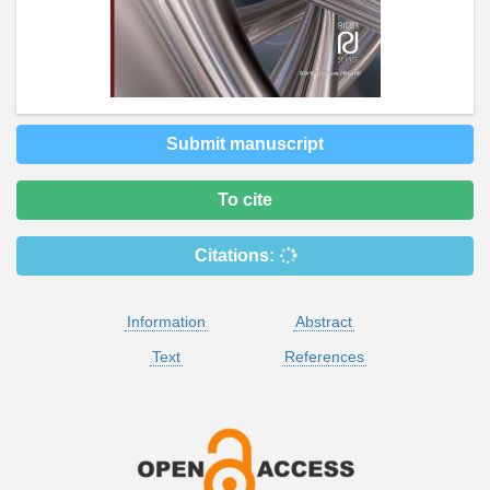
Submit manuscript
To cite
Citations:
Information
Abstract
Text
References