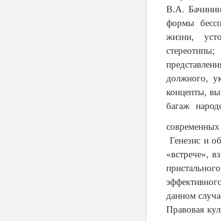
В.А. Бачинин
формы бессо
жизни, уст
стереотипы;
представлени
должного, у
концепты, в
багаж народ
современных 
Генезис и об
«встрече», в
пристального
эффективного
данном случа
Правовая кул