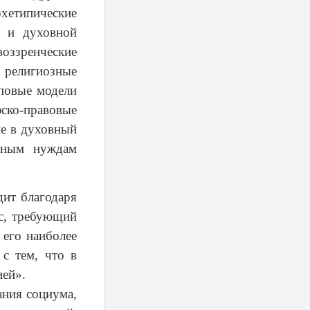
рхетипические
й и духовной
ззренческие
 религиозные
иповые модели
ско-правовые
е в духовный
ущным нуждам
дит благодаря
сс, требующий
 его наиболее
 с тем, что в
ией».
ания социума,