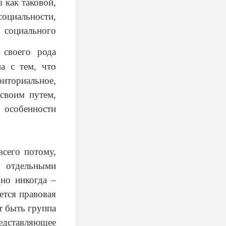
 как таковой,
циальности,
 социального
 своего рода
а с тем, что
риториальное,
 своим путем,
 особенности
всего потому,
у отдельными
но никогда –
ется правовая
т быть группа
едставляющее