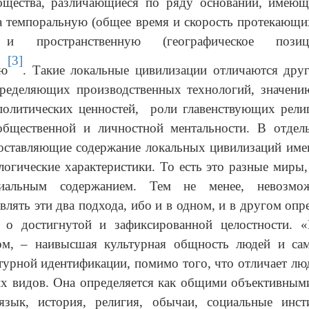
бщества, различающиеся по ряду оснований, имею
а темпоральную (общее время и скорость протекающ
 и пространственную (географическое позици
[3]
ую
. Такие локальные цивилизации отличаются дру
пределяющих производственных технологий, значен
политических ценностей, роли главенствующих рели
общественной и личностной ментальности. В отдел
составляющие содержание локальных цивилизаций име
логические характеристики. То есть это разные миры
иальным содержанием. Тем не менее, невозмо
влять эти два подхода, ибо и в одном, и в другом опр
 о достигнутой и зафиксированной целостности. «
ом, – наивысшая культурная общность людей и с
турной идентификации, помимо того, что отличает лю
х видов. Она определяется как общими объективным
язык, история, религия, обычаи, социальные инст