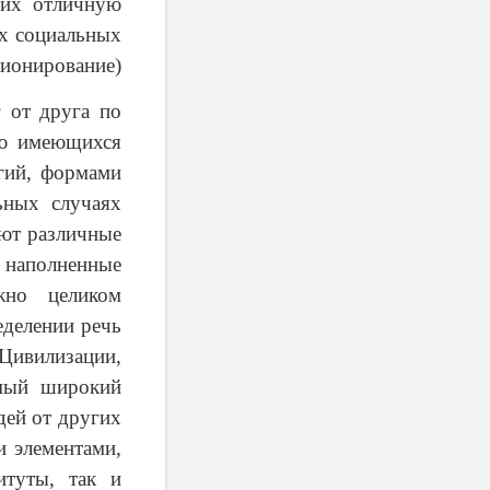
щих отличную
их социальных
онирование)
г от друга по
ию имеющихся
гий, формами
ьных случаях
ют различные
, наполненные
жно целиком
еделении речь
Цивилизации,
амый широкий
дей от других
и элементами,
итуты, так и