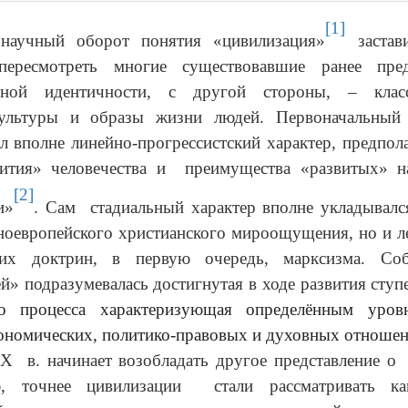
[1]
научный оборот понятия «цивилизация»
застав
ересмотреть многие существовавшие ранее пред
урной идентичности, с другой стороны, – класс
ультуры и образы жизни людей. Первоначальный
л вполне линейно-прогрессистский характер, предпол
вития» человечества и преимущества «развитых» н
[2]
и»
. Сам стадиальный характер вполне укладывалс
ноевропейского христианского мироощущения, но и л
них доктрин, в первую очередь, марксизма. Соб
й» подразумевалась достигнутая в ходе развития сту
го процесса характеризующая определённым уров
ономических, политико-правовых и духовных отноше
X в. начинает возобладать другое представление о
ю, точнее цивилизации стали рассматривать ка