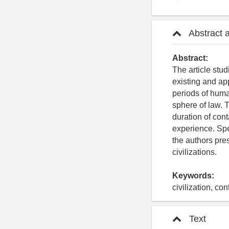
Abstract 
Abstract:
The article stu
existing and ap
periods of human
sphere of law. T
duration of cont
experience. Spec
the authors pres
civilizations.
Keywords:
civilization, con
Text