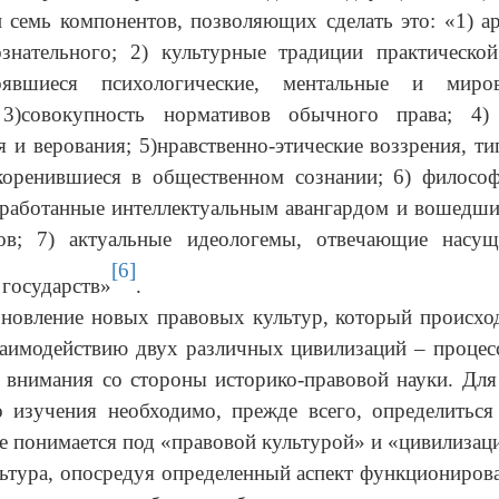
 семь компонентов, позволяющих сделать это: «1) а
знательного; 2) культурные традиции практическо
оявшиеся психологические, ментальные и мирово
 3)совокупность нормативов обычного права; 4)
я и верования; 5)нравственно-этические воззрения, т
коренившиеся в общественном сознании; 6) философ
ыработанные интеллектуальным авангардом и вошедши
ов; 7) актуальные идеологемы, отвечающие нас
[6]
государств»
.
новление новых правовых культур, который происхо
заимодействию двух различных цивилизаций – проце
 внимания со стороны историко-правовой науки. Для
 изучения необходимо, прежде всего, определиться
е понимается под «правовой культурой» и «цивилизац
ьтура, опосредуя определенный аспект функциониров