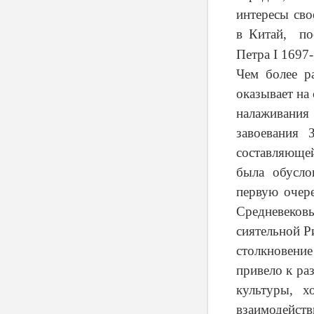
интересы сво
в Китай, по
Петра I 1697-
Чем более р
оказывает на
налаживания 
завоевания 
составляющей
была обусло
первую очере
Средневеков
сиятельной 
столкновение
привело к ра
культуры, 
взаимодейств