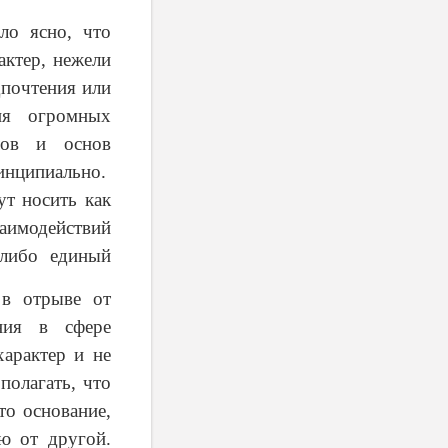
ло ясно, что
актер, нежели
дпочтения или
ия огромных
лов и основ
инципиально.
ут носить как
аимодействий
-либо единый
в отрыве от
ения в сфере
арактер и не
полагать, что
то основание,
ю от другой.