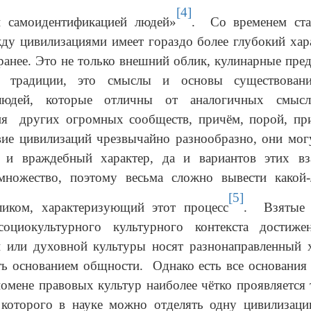
[4]
й самоидентификацией людей»
. Со временем ста
ду цивилизациями имеет гораздо более глубокий хар
 ранее. Это не только внешний облик, кулинарные пре
я традиции, это смыслы и основы существован
людей, которые отличны от аналогичных смыс
ия других огромных сообществ, причём, порой, пр
ие цивилизаций чрезвычайно разнообразно, они мог
 и враждебный характер, да и вариантов этих вз
множество, поэтому весьма сложно вывести какой
[5]
ликом, характеризующий этот процесс
. Взятые 
социокультурного культурного контекста достиж
й или духовной культуры носят разнонаправленный х
ь основанием общности. Однако есть все основания 
омене правовых культур наиболее чётко проявляется 
 которого в науке можно отделять одну цивилизаци