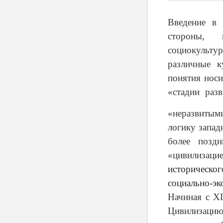
Введение в 
стороны, п
социокульт
различные к
понятия носи
«стадии раз
«неразвитым
логику запад
более позд
«цивилизацие
историческо
социально-эк
Начиная с XI
Цивилизаци