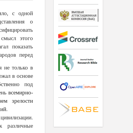
ило, с одной
ставления о
ифицировать
 смысл этого
агал показать
ародов перед
я не только в
ежал в основе
ственно под
пень
всемирно-
нем зрелости
ний
.
 цивилизации.
к различные