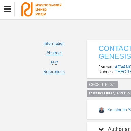
Information
CONTACT
Abstract
GENESIS
Text
Journal:
ADVANC
References
Rubrics:
THEORE
CSCSTI 10.07  
Russian Library and Bibli
Konstantin S
Author and