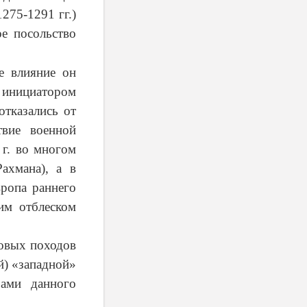
275-1291 гг.)
ое посольство
е влияние он
л инициатором
отказались от
твие военной
 г. во многом
ахмана), а в
вропа раннего
им отблеском
товых походов
й) «западной»
ами данного