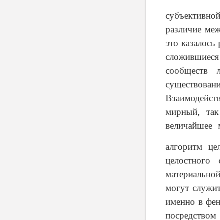
субъективно
различие меж
это казалось
сложившиес
сообществ 
существован
Взаимодейств
мирный, так
величайшее 
алгоритм це
целостного 
материально
могут служит
именно в фен
посредством