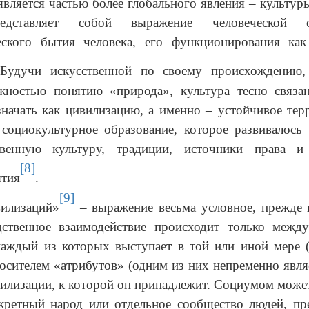
является частью более глобального явления – культуры
едставляет собой выражение человеческой со
еского бытия человека, его функционирования как
 Будучи искусственной по своему происхождению,
жностью понятию «природа», культура тесно связан
начать как цивилизацию, а именно – устойчивое тер
социокультурное образование, которое развивалось
венную культуру, традиции, источники права и
[8]
ятия
.
[9]
вилизаций»
– выражение весьма условное, прежде 
дственное взаимодействие происходит только межд
каждый из которых выступает в той или иной мере (
осителем «атрибутов» (одним из них непременно явля
вилизации, к которой он принадлежит. Социумом може
нкретный народ или отдельное сообщество людей, пр