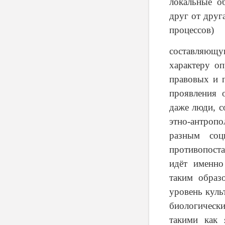
локальные о
друг от друг
процессов)
составляющ
характеру о
правовых и 
проявления 
даже люди, 
этно-антропо
разным соц
противопоста
идёт именно
таким образ
уровень куль
биологически
такими как 