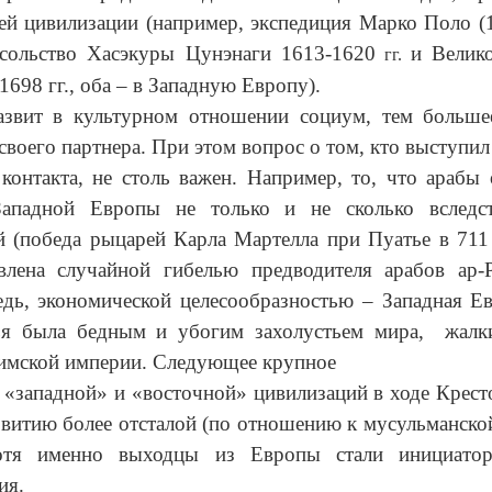
ей цивилизации (например, экспедиция Марко Поло (1
сольство
Хасэкуры Цунэнаги 1613-1620
и
Велик
гг.
1698 гг., оба – в Западную Европу).
азвит в культурном отношении социум, тем больше
 своего партнера. При этом вопрос о том, кто выступи
контакта, не столь важен. Например, то, что арабы 
Западной Европы не только и не сколько вследс
 (победа рыцарей Карла Мартелла при Пуатье в 711
влена случайной гибелью предводителя арабов ар-Р
дь, экономической целесообразностью – Западная Е
ья была бедным и убогим захолустьем мира, жалк
Римской империи. Следующее крупное
 «западной» и «восточной» цивилизаций в ходе Крес
звитию более отсталой (по отношению к мусульманско
хотя именно выходцы из Европы стали инициатор
ия.