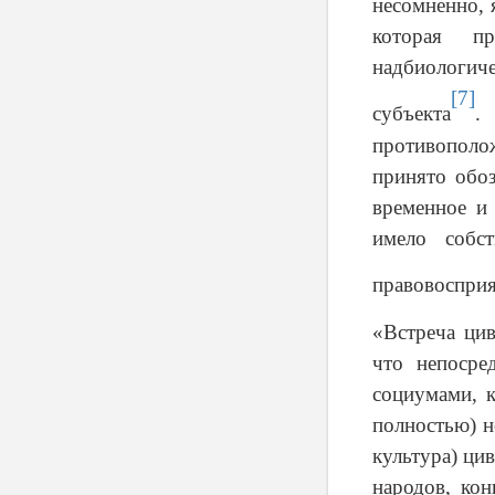
несомненно, 
которая пр
надбиологич
[7]
субъекта
.
противополо
принято обоз
временное и 
имело собст
правовоспри
«Встреча ци
что непосре
социумами, 
полностью) н
культура) ци
народов, ко