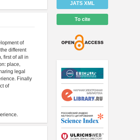
JATS XML
To cite
elopment of
he different
irst of all in
on: place,
sharing legal
rience. Finally
ct of
perience.