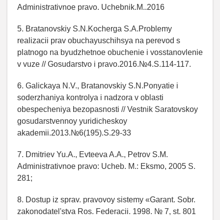
Administrativnoe pravo. Uchebnik.M..2016
5. Bratanovskiy S.N.Kocherga S.A.Problemy
realizacii prav obuchayuschihsya na perevod s
platnogo na byudzhetnoe obuchenie i vosstanovlenie
v vuze // Gosudarstvo i pravo.2016.№4.S.114-117.
6. Galickaya N.V., Bratanovskiy S.N.Ponyatie i
soderzhaniya kontrolya i nadzora v oblasti
obespecheniya bezopasnosti // Vestnik Saratovskoy
gosudarstvennoy yuridicheskoy
akademii.2013.№6(195).S.29-33
7. Dmitriev Yu.A., Evteeva A.A., Petrov S.M.
Administrativnoe pravo: Ucheb. M.: Eksmo, 2005 S.
281;
8. Dostup iz sprav. pravovoy sistemy «Garant. Sobr.
zakonodatel'stva Ros. Federacii. 1998. № 7, st. 801