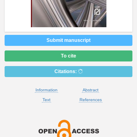
Submit manuscript
To cite
Citations:
Information
Abstract
Text
References