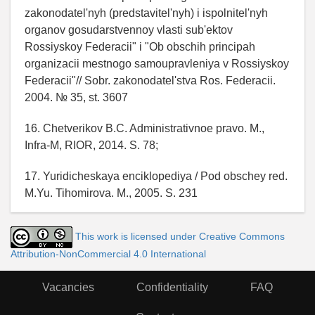
zakonodatel'nyh (predstavitel'nyh) i ispolnitel'nyh
organov gosudarstvennoy vlasti sub'ektov
Rossiyskoy Federacii" i "Ob obschih principah
organizacii mestnogo samoupravleniya v Rossiyskoy
Federacii"// Sobr. zakonodatel'stva Ros. Federacii.
2004. № 35, st. 3607
16. Chetverikov B.C. Administrativnoe pravo. M.,
Infra-M, RIOR, 2014. S. 78;
17. Yuridicheskaya enciklopediya / Pod obschey red.
M.Yu. Tihomirova. M., 2005. S. 231
This work is licensed under Creative Commons
Attribution-NonCommercial 4.0 International
Vacancies
Confidentiality
FAQ