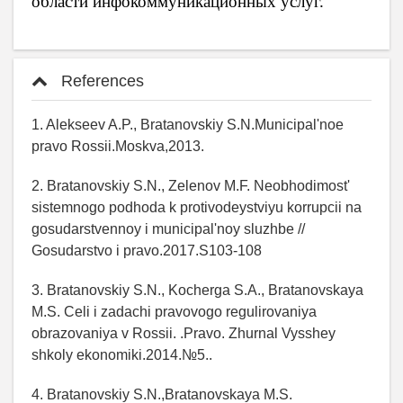
области инфокоммуникационных услуг.
References
1. Alekseev A.P., Bratanovskiy S.N.Municipal'noe
pravo Rossii.Moskva,2013.
2. Bratanovskiy S.N., Zelenov M.F. Neobhodimost'
sistemnogo podhoda k protivodeystviyu korrupcii na
gosudarstvennoy i municipal'noy sluzhbe //
Gosudarstvo i pravo.2017.S103-108
3. Bratanovskiy S.N., Kocherga S.A., Bratanovskaya
M.S. Celi i zadachi pravovogo regulirovaniya
obrazovaniya v Rossii. .Pravo. Zhurnal Vysshey
shkoly ekonomiki.2014.№5..
4. Bratanovskiy S.N.,Bratanovskaya M.S.