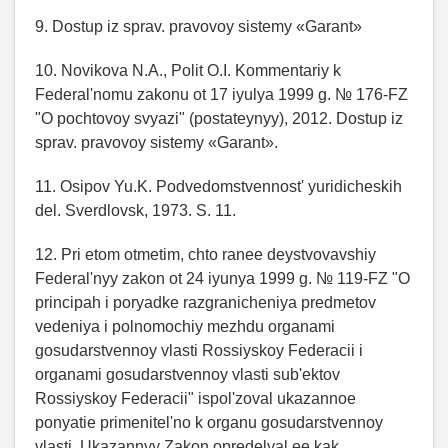
9. Dostup iz sprav. pravovoy sistemy «Garant»
10. Novikova N.A., Polit O.I. Kommentariy k
Federal'nomu zakonu ot 17 iyulya 1999 g. № 176-FZ
"O pochtovoy svyazi" (postateynyy), 2012. Dostup iz
sprav. pravovoy sistemy «Garant».
11. Osipov Yu.K. Podvedomstvennost' yuridicheskih
del. Sverdlovsk, 1973. S. 11.
12. Pri etom otmetim, chto ranee deystvovavshiy
Federal'nyy zakon ot 24 iyunya 1999 g. № 119-FZ "O
principah i poryadke razgranicheniya predmetov
vedeniya i polnomochiy mezhdu organami
gosudarstvennoy vlasti Rossiyskoy Federacii i
organami gosudarstvennoy vlasti sub'ektov
Rossiyskoy Federacii" ispol'zoval ukazannoe
ponyatie primenitel'no k organu gosudarstvennoy
vlasti. Ukazannyy Zakon opredelyal ee kak