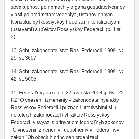
sovokupnost' polnomochiy organa gosudarstvennoy
vlasti po predmetam vedeniya, ustanovlennym
Konstituciey Rossiyskoy Federacii i konstituciyami
(ustavami) sub'ektov Rossiyskoy Federacii (p. 4 st.
2).
13. Sobr. zakonodatel'stva Ros. Federacii. 1999. №
29, st. 3697
14. Sobr. zakonodatel'stva Ros. Federacii. 1999. №
42, st. 5005
15. Federal'nyy zakon ot 22 avgusta 2004 g. № 122-
FZ "O vnesenii izmeneniy v zakonodatel'nye akty
Rossiyskoy Federacii i priznanii utrativshimi silu
nekotoryh zakonodatel'nyh aktov Rossiyskoy
Federacii v svyazi s prinyatiem federal'nyh zakonov
"O vnesenii izmeneniy i dopolneniy v Federal'nyy
zakon "Ob obschih principah organizacii