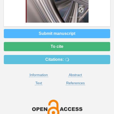
Submit manuscript
To cite
Citations:
Information
Abstract
Text
References