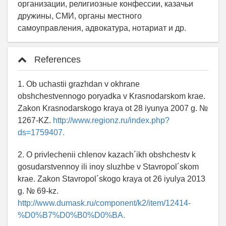
организации, религиозные конфессии, казачьи
дружины, СМИ, органы местного
самоуправления, адвокатура, нотариат и др.
References
1. Ob uchastii grazhdan v okhrane
obshchestvennogo poryadka v Krasnodarskom krae.
Zakon Krasnodarskogo kraya ot 28 iyunya 2007 g. №
1267-KZ.
http://www.regionz.ru/index.php?
ds=1759407.
2. O privlechenii chlenov kazach´ikh obshchestv k
gosudarstvennoy ili inoy sluzhbe v Stavropol´skom
krae. Zakon Stavropol´skogo kraya ot 26 iyulya 2013
g. № 69-kz.
http://www.dumask.ru/component/k2/item/12414-
%D0%B7%D0%B0%D0%BA.