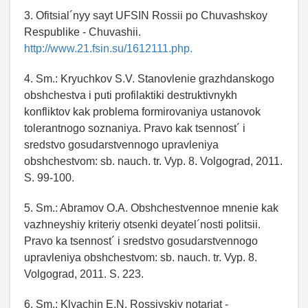
3. Ofitsial´nyy sayt UFSIN Rossii po Chuvashskoy
Respublike - Chuvashii.
http://www.21.fsin.su/1612111.php.
4. Sm.: Kryuchkov S.V. Stanovlenie grazhdanskogo
obshchestva i puti profilaktiki destruktivnykh
konfliktov kak problema formirovaniya ustanovok
tolerantnogo soznaniya. Pravo kak tsennost´ i
sredstvo gosudarstvennogo upravleniya
obshchestvom: sb. nauch. tr. Vyp. 8. Volgograd, 2011.
S. 99-100.
5. Sm.: Abramov O.A. Obshchestvennoe mnenie kak
vazhneyshiy kriteriy otsenki deyatel´nosti politsii.
Pravo ka tsennost´ i sredstvo gosudarstvennogo
upravleniya obshchestvom: sb. nauch. tr. Vyp. 8.
Volgograd, 2011. S. 223.
6. Sm.: Klyachin E.N. Rossiyskiy notariat -