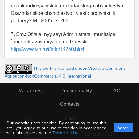
neobkhodimyy institut grazhdanskogo obshchestva.
Grazhdanskoe obshchestvo i vlast´: protivniki ili
partnery? M., 2005. S. 203.
7. Sm.: Ofitsial´nyy sayt Administratsii munitsipal
´nogo obrazovaniya gorod Izhevsk.
http://www.izh.ru/i/info/14250.html.
This work is licensed under Creative Commons
Attribution-NonCommercial 4.0 International
Vacancies
Confidentiality
FAQ
Contacts
© rior
Personal
Our website uses cookies. By continuing to use this
data
site, you agree to our use of cookies in accordance
Agree
protection
Powered by
ement
Support
Instru
with this notice and the
Terms of Use
.
and
Editorum,
2026