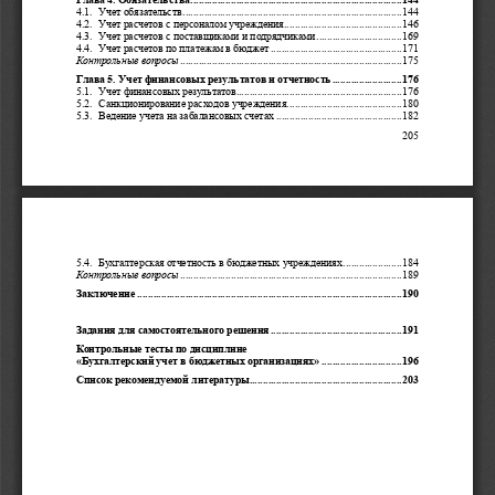
4.1.  
Учет
обязательств
 .................................................................................. 144
4.2.  
Учет
расчетов
с
персоналом
учреждения
 ............................................ 146
4.3.  
Учет
расчетов
с
поставщиками
и
подрядчиками
 ................................ 169
4.4.  
Учет
расчетов
по
платежам
в
бюджет
 ................................................. 171
Контрольные
вопросы
 ................................................................................... 175
Глава
 5. 
Учет
финансовых
результатов
и
отчетность
 .......................... 176
5.1.  
Учет
финансовых
результатов
.............................................................. 176
5.2.  
Санкционирование
расходов
учреждения
 ........................................... 180
5.3.  
Ведение
учета
на
забалансовых
счетах
 ............................................... 182
205 
5.4.  
Бу
хгалтерская
отчетность
в
бюджетных
учреждениях
 ...................... 184
Контрольные
вопросы
 ................................................................................... 189
Заключение
 ................................................................................................... 190
Задания
для
самостоятельного
решения
 ................................................. 191
Контрольные
тесты
по
дисциплине
«
Бухгалтерский
учет
в
бюджетных
организациях
» .............................. 196
Список
рекомендуемой
литературы
 ......................................................... 203