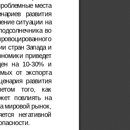
проблемные места
енариев   развития
шение ситуации на
подсолнечника во
провоцированного
ии стран Запада и
ономики приведет
 цен на 10-30% и
мых от экспорта
ценария развития
етом   того,   как
жет повлиять на
на мировой рынок,
яется  негативной
опасности.