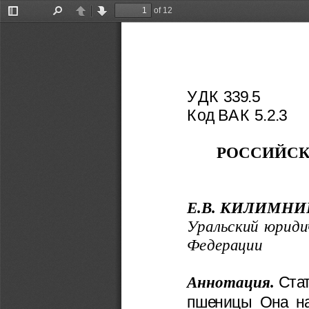
of 12
Toggle
Find
Previous
Next
Sidebar
УДК 339.5
Код ВАК 5.2.3
РОССИЙСК
Е.В. КИЛИМНИ
Уральский юриди
Федерации
Аннотация.
Стат
пшеницы Она нап