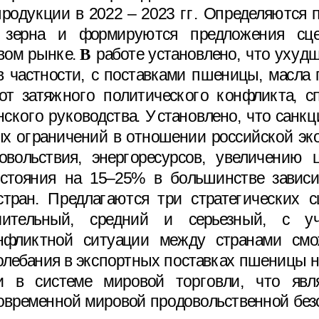
продукции в 2022 – 2023 гг. Определяются 
  зерна   и   формируются   предложения   сц
вом рынке.
В
 работе установлено, что ухуд
в частности, с поставками пшеницы, масла 
от затяжного политического конфликта, с
ского руководства. Установлено, что санкц
ых ограничений в отношении российской эк
овольствия, энергоресурсов, увеличению
стояния на 15‒25% в большинстве зависи
стран. Предлагаются три стратегических с
ительный,   средний   и   серьезный,   с   уч
нфликтной ситуации между странами смо
олебания в экспортных поставках пшеницы 
и  в системе  мировой торговли,  что  явл
овременной мировой продовольственной без