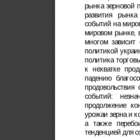
рынка зерновой 
развития   рынка 
событий на миро
мировом рынке, 
многом зависит 
политикой украин
политика торгов
к нехватке прод
падению благосо
продовольствия 
событий:   незнач
продолжение ко
урожаи зерна и к
а  также  перебо
тенденцией для с