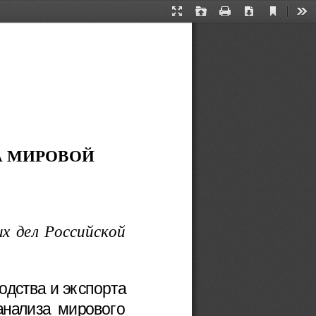
Current
Presentation
Open
Print
Download
Too
View
Mode
А МИРОВОЙ
х дел Российской
одства и экспорта
нализа мирового