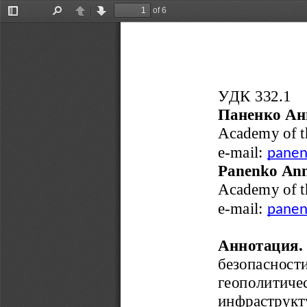
of 6
Toggle
Find
Previous
Next
Sidebar
УДК
 332.1
Паненко
Ан
Academy of th
e-mail: 
panen
Panenko Ann
Academy of th
e-mail: 
panen
Аннотация. 
безопасности 
геополитиче
инфраструкту