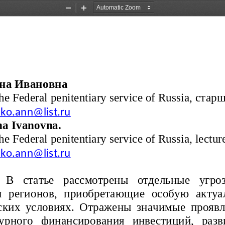
Zoom
Zoom
Out
In
на
Ивановна
e Federal penitentiary service of Russia
, 
стар
ko.ann@list.ru
a Ivanovna.
e Federal penitentiary service of Russia
, lectur
ko.ann@list.ru
  
В   статье   рассмотрены   отдельные   угр
  регионов,   приобретающие   особую   актуа
ских условиях. Отражены значимые проявл
рного   финансирования   инвестиций,   разв