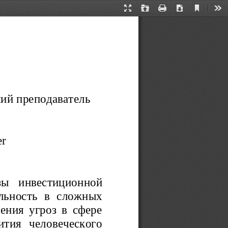
Current
Presentation
Open
Print
Download
Too
View
Mode
ший
преподаватель
er
озы   инвестиционной
льность   в   сложных
ения угроз в сфере
ития   человеческого