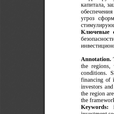
капитала, з
обеспечения  
угроз   сфор
стимулирующ
Ключевые   с
безопасност
инвестицион
Annotation. 
the   regions,  
conditions.   Si
financing of 
investors and
the region are
the framework
Keywords:
  
investment sec