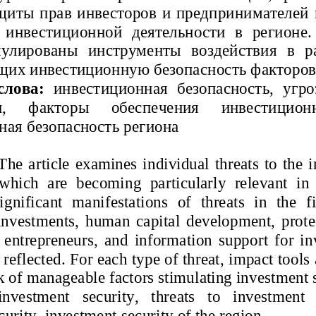
ащиты прав инвесторов и предпринимателей
 инвестиционной   деятельности   в   регионе.  
мулированы   инструменты   воздействия   в   
их инвестиционную безопасность факторов
лова:  
инвестиционная   безопасность,   угр
и,   факторы   обеспечения   инвестицион
ная безопасность региона
The article examines individual threats to the 
 which   are   becoming   particularly   relevant   in  
gnificant   manifestations   of   threats   in   the   f
investments, human capital development, protec
 entrepreneurs, and information support for inv
 reflected. For each type of threat, impact tools
 of manageable factors stimulating investment s
investment   security,   threats   to   investment   
urity, investment security of the region