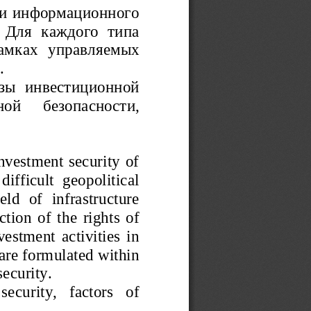
 и информационного
 Для   каждого   типа
рамках   управляемых
.
озы   инвестиционной
ной   безопасности,
investment security of
 difficult   geopolitical
ield   of   infrastructure
tion of the rights of
estment activities in
 are formulated within
ecurity.
security,   factors   of