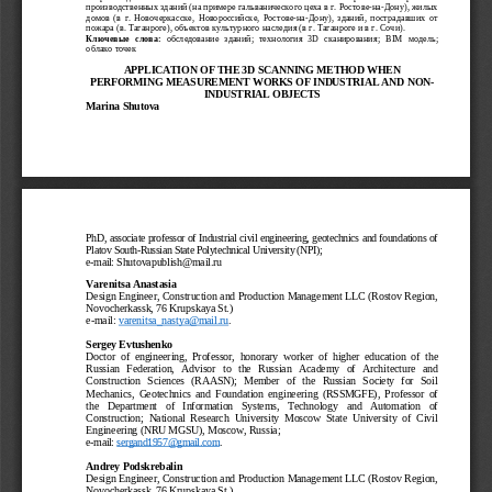
производственных зданий (на примере гальванического цеха в г. Ростове-на-Дону), жилых
домов (в г. Новочеркасске, Новороссийске, Ростове-на-Дону), зданий, пострадавших от
пожара (в. Таганроге), объектов культурного наследия (в г. Таганроге и в г. Сочи).
Ключевые слова:
  обследование зданий; технология 3D сканирования;  
BIM
  модель;
облако точек
APPLICATION OF THE 3D SCANNING METHOD WHEN
PERFORMING MEASUREMENT WORKS OF INDUSTRIAL AND NON-
INDUSTRIAL OBJECTS
Marina Shutova
PhD, associate professor of Industrial civil engineering, geotechnics and foundations of
Platov South-Russian State Polytechnical University (NPI); 
e-mail: 
Shutovapublish@mail.ru
Varenitsa Anastasia
Design Engineer, Construction and Production Management LLC (Rostov Region,
Novocherkassk, 76 Krupskaya St.)
e-mail: 
varenitsa_nastya@mail.ru
.
Sergey Evtushenko 
Doctor of engineering, Professor, honorary worker of higher education of the
Russian   Federation,  Advisor   to  the   Russian   Academy   of   Architecture   and
Construction Sciences (RAASN); Member of the Russian Society for Soil
Mechanics, Geotechnics and Foundation engineering (RSSMGFE), Professor of
the   Department   of   Information   Systems,   Technology   and   Automation   of
Construction; National Research University Moscow State University of Civil
Engineering (NRU MGSU), Moscow, Russia;
e-mail: 
sergand1957@gmail.com
.
Andrey Podskrebalin 
Design Engineer, Construction and Production Management LLC (Rostov Region,
Novocherkassk, 76 Krupskaya St.)