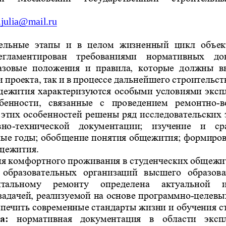
.julia@mail.ru
ельные  этапы  и  в  целом  жизненный  цикл  объек
регламентирован  требованиями  нормативных  до
азовые
положения  и  правила,  которые  должны  в
и проекта,
так и в процессе д
альнейшего строительст
щежития характеризуются особыми условиями эксп
-
бенности,  связанные  с  проведением  ремонтно
в
 этих особенностей решены ряд исследователь
ских 
-
вно
технической  документации;  изучение  и  ср
ные годы; обобщение понятия общежития; формиров
бщежития.
я комфортного проживания в студенческих 
общежит
 образовательных  организаций  высшего  образова
тальному  ремонту  определена  актуальной  и
-
задачей, реализуемой на основе программно
целевых
спечить современные стандарты жизни и обучения ст
а:
нормативная  документация  в  области  э
ксп