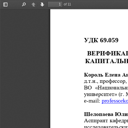
of 11
Toggle
Find
Previous
Next
Sidebar
69.059 
УДК 
ВЕРИФИКА
КАПИТАЛЬН
Король Елена А
д.т.н., профессо
ВО  «Национальн
университет» (г.
e-mail:
 professork
Шелопаева Юли
Аспирант кафед
исследовательск