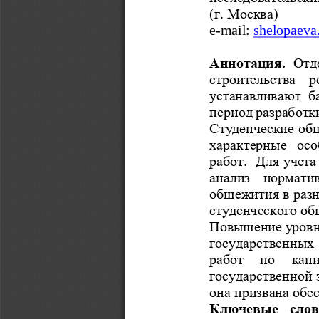
(г.
Москва)
e-mail: 
shelopaeva
Аннотация.
Отд
строительства  
устанавливают
б
период
разработк
Студенческие об
характерные  осо
работ.
Для учета
анализ  нормати
общежития в раз
студенческого о
Повышение уровн
государственных 
работ  по  капи
государственной 
она призвана обе
Ключевые  слов