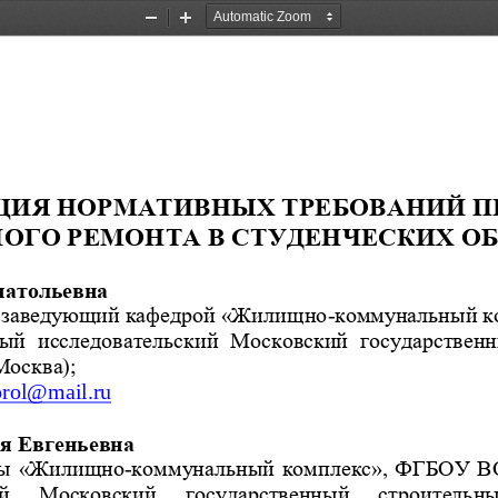
Zoom
Zoom
Out
In
ЦИЯ НОРМАТИВНЫХ ТРЕБОВАНИЙ
П
ОГО РЕМОНТА
В СТУД   ЕНЧЕСКИХ
натольевна
-
р, заведующий кафедрой «Жилищно
коммунальный к
ый  исследовательский  Московский 
государственн
Москва);
orol
@mail.ru
я Евгеньевна
-
ры «Жилищно
коммунальный комплекс», ФГБОУ В
ий  Московский  государственный  строительны