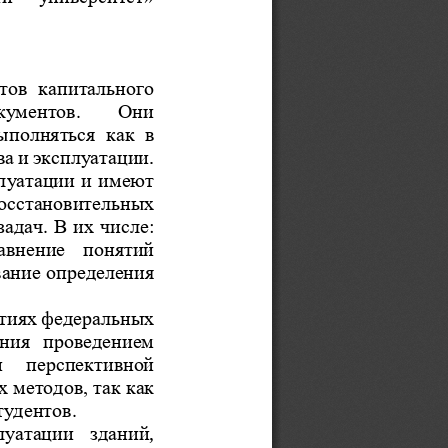
тов  капитального 
кументов.    Они 
ыполняться 
как   в 
.
ва
и эксплуатации
луатации и имеют 
осстановительных 
задач. В их числе: 
авнение  понятий 
ание определения 
иях федеральных 
ния  проведением 
  перспективной 
 методов, так как 
удентов. 
, 
луатаци
и  зданий