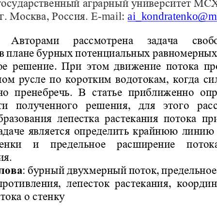
государственный 
аграрный
университет 
МС
-mail: 
ai_
kondratenko
@ma
 г. Москва
, Россия. Е
:  Авторами
рассмотрена  задача 
своб
в плане бурных потенциальных равномерных
. 
ое решение
При этом движение потока пр
ном русле по коротким водотокам, когда си
о пренебречь. В статье приближенно опр
и  полученного  решен
ия,  для  этого  ра
разования лепестка растекания потока при
адаче является определить 
крайнюю линию т
енки  и  предельное  расширение  потока
ия.
слова
: бурный двухмерный 
поток,    предельн
противления, лепесток растекания, коорди
отока о стенку