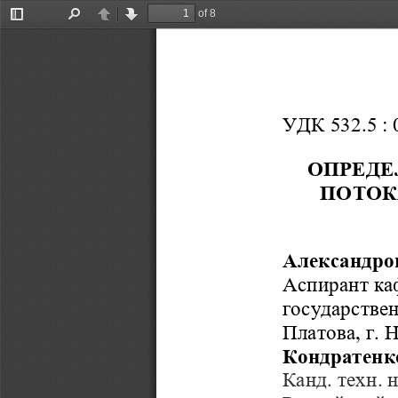
of 8
Toggle
Find
Previous
Next
Sidebar
УДК 532.5 : 
ОПРЕДЕ
ПОТОК
Александро
Аспирант к
государстве
Платова   , г
Кондратенк
Канд.
техн. н