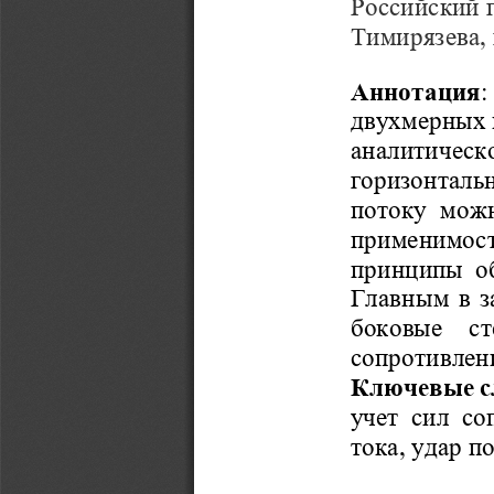
Российский 
Тимирязева
,
Аннотация
двухмерных 
аналитическ
горизонталь
потоку можн
применимост
принципы об
Главным в з
боковые  ст
сопротивлен
Ключе   вые 
учет сил со
тока, удар п