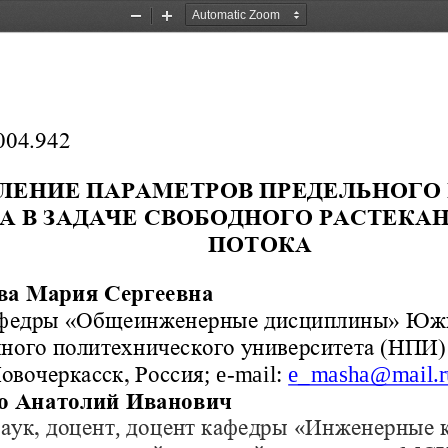
Zoom
Zoom
Out
In
004.942
ЛЕНИЕ ПАРАМЕТРОВ ПРЕДЕЛЬНОГО
А В ЗАДАЧЕ СВОБОДНОГО РАСТЕКАН
ПОТОКА
ва Мария Сергеевна
афедры «Общеинженерные дисциплины» Юж
нного политехнического 
университета (НПИ)
; e-mail
: e_masha
@mail
.
. Новочеркасск, Россия
о Анатолий Иванович
, 
 «
аук, д
оцент
доцент
кафедр   ы
Инженерные 