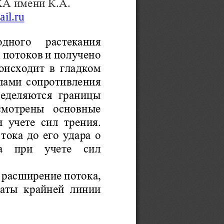
.
. 
ХА
имени   К
А
il
.ru
одного  растекания 
 
потоков
и получено 
оисходит в гладком 
лами сопротивления 
еделяются границы 
ссмотрены  основные 
 учете сил трения. 
ока до его удара о 
  при  учете  сил 
ое расширение потока, 
наты крайней линии 