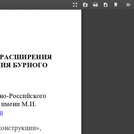
Current
Presentation
Open
Print
Download
Too
View
Mode
 РАСШИРЕНИЯ 
ИЯ БУРНОГО 
-
но
Российского 
 имени М.И. 
ru
», 
конструкции