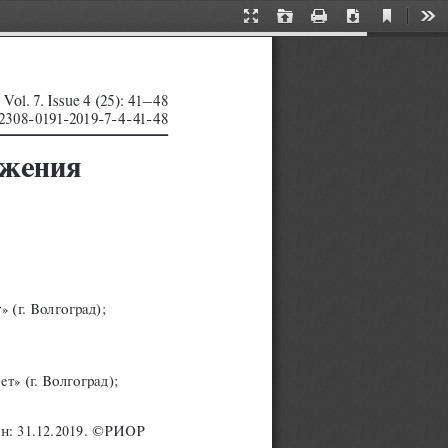
Current
Presentation
Open
Print
Download
Too
View
Mode
Vol. 7. Issue 4 (25): 41–48
   0 2 0044700 
2308-0191-2019-7-4-41-48
ожения 
(г. Волгоград); 
» (г. Волгоград); 
айн: 31.12.2019. ©РИОР