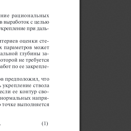
ение рациональных 
в выработок с целью 
-
укрепление при даль
-
териев оценки сте
х параметров может 
альной глубины за
-
оторой не требуется 
абот по ее закрепле
-
в предположил, что 
 укрепление ствола 
-
если ее контур сво
 нормальных напря
-
го точке выполняется 
σ
. 
(1)