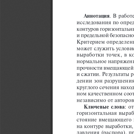
Аннотация
. В работ
исследования по опре
контуров горизонтальн
и предельной безопасно
Критерием определен
может служить условие
выработки точек, в к
нормальное напряжени
прочности вмещающей 
и сжатии. Результаты 
дении зон разрушения
круглого сечения наход
ном качественном соо
независимо от авторов
Ключевые слова
: о
горизонтальная выраб
стояние вмещающего 
на контуре выработки
давления (распора), п