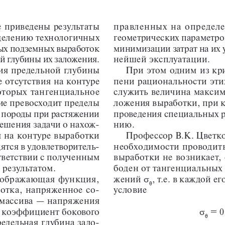
е приведены результаты 
правленных на определ
делению технологичных 
геометрических параметро
ых подземных выработок 
минимизации затрат на их 
нейшей эксплуатации. 
й глубины их заложения. 
При этом одним из кри
ия предельной глубины 
пени рациональности эти
 отсутствия на контуре 
служить величина максим
оторых тангенциальное 
ложения выработки, при к
е превосходит пределы 
проведения специальных р
породы при растяжении 
-
нию.
решения задачи о нахож
 на контуре выработки 
Профессор В.К. Цветко
ятся в удовлетворитель
-
необходимости проводить
тветствии с полученным 
выработки не возникает, 
боден от тангенциальных
 результатом.
σ
жений 
, т.е. в каждой е
тображающая функция, 
θ
-
условие
отка, напряженное со
массива — напряжения 
 
, коэффициент бокового 
 = 0
θ
редельная глубина зало
-