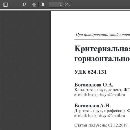
of 8
Toggle
Find
Previous
Next
Sidebar
При цитировании этой статьи ссылка
Критериальная
горизонтальн
УДК 624.131
Богомолова О.А.
Канд. техн. наук, доцент, Ф
e-mail: boazaritcyn@mail.ru
Богомолов А.Н.
Д-р техн. наук, профессор, 
e-mail: banzaritcyn@mail.ru
Статья получена: 02.12.2019