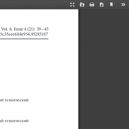
Current
Presentation
Open
Print
Download
Too
View
Mode
Vol. 6. Issue 4 (21): 39–43
   0 2 0044700  
_5c35eee684e954.95285187 
ый технический 
ый технический 