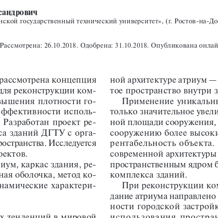
сандрович
кой государственный технический университет», (г. Ростов-на-До
. Рассмотрена: 26.10.2018. Одобрена: 31.10.2018. Опубликована онл
е рассмотрена концепция 
ной архитектуре атриум —
для реконструкции ком
-
тое пространство внутри 
вышения плотности го
-
Применение уникальны
эффективности исполь
-
только значительное увел
 Разработан проект ре
-
ной площади сооружения, 
а зданий ДГТУ с орга
-
сооружению более высоки
остранства. Исследуется 
рентабельность объекта.
оектов.
современной архитектуры
-
риум, каркас здания, ре
пространственным ядром б
ная оболочка, метод ко
-
комплекса зданий.
намические характери
-
При реконструкции ко
дание атриума направлено
ности городской застрой
х тенденций в мировой 
использования простран