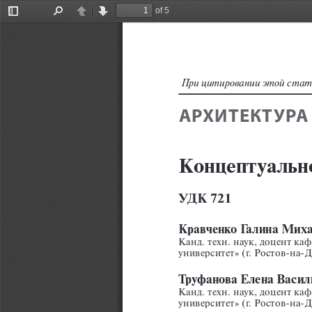
of 5
Toggle
Find
Previous
Next
Sidebar
При цитировании этой статьи ссыл
АРХИТЕКТУРА
Концептуальн
УДК 721
Кравченко Галина Миха
Канд. техн. наук, доцент к
университет» (г. Ростов-на-До
Труфанова Елена Васил
Канд. техн. наук, доцент к
университет» (г. Ростов-на-До