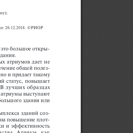
ну); 
айн: 26.12.2018. ©РИОР
 это большое откры
-
здания.
х атриумов дает не 
-
ичение общей полез
но и придает такому 
й статус, повышает 
 В лучших образцах 
 атриумы выступают 
ольшого здания или 
-
мплекса зданий соз
 на повышение плот
-
ки и эффективность 
ства. Атриум, как 