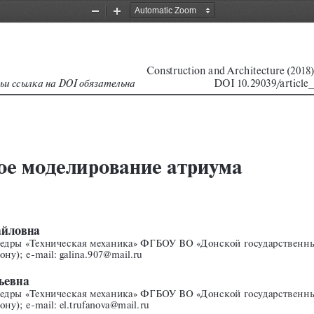
Zoom
Zoom
Out
In
Construction and Architecture (2018) 
123456785923030689585760
DOI 10.29039/article
ка на DOI обязательна                                
ое моделирование атриума
йловна 
афедры «Техническая механика» ФГБОУ ВО «Донской государственн
ну); e-mail: galina.907@mail.ru
ьевна 
афедры «Техническая механика» ФГБОУ ВО «Донской государственн
ну); e-mail: el.trufanova@mail.ru