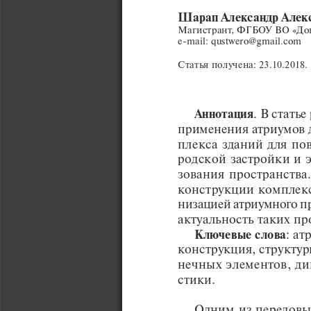
Шарап Александр Алек
Магистрант, ФГБОУ ВО «Донс
e-mail: qustwero@gmail.com
Статья получена: 23.10.2018
Аннотация
. В стать
применения атриумов 
плекса зданий для по
родской застройки и 
зования пространства.
конструкции комплекс
низацией атриумного пр
актуальность таких пр
Ключевые слова
: ат
конструкция, структур
нечных элементов, ди
стики.
Одним из передовы