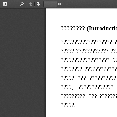
of 8
Toggle
Find
Previous
Next
Sidebar
???????? (Introducti
???????????????????  ??
????? ???????????? ??
??????????????????  ?
????????  ?????????????
?????  ???  ??????????
????,   ????????????? 
?????????,  ???  ??????
?????.