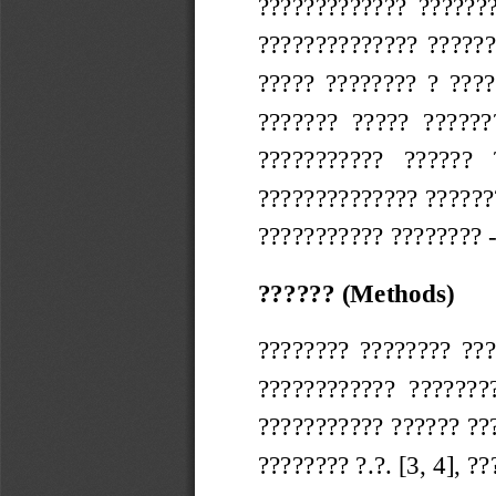
?????????????  ????????
??????????????  ?????? 
?????  ????????  ?  ???
???????  ?????  ??????
???????????   ??????   
?????????????? ??????
??????????? ???????? -
?????? (Methods)
????????  ????????  ???
????????????  ????????
??????????? ?????? ???
???????? ?.?. [3, 4], ???