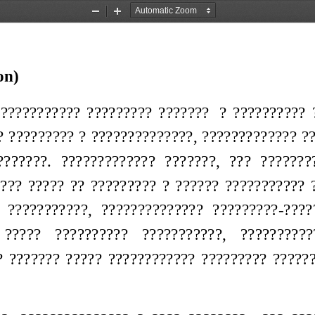
Zoom
Zoom
Out
In
on)
??????????  ?????????  ???????   ?  ??????????  
? ????????? ? ??????????????, ????????????? ?
???????
.  ?????????????  ???????,  ???  ???????
??  ?????  ??  ?????????  ?  ??????  ??????????? 
  ???????????,  ??????????????  ?????????-????
  ?????   ??????????   ???????????,   ??????????
?  ???????  ?????  ????????????  ?????????  ?????