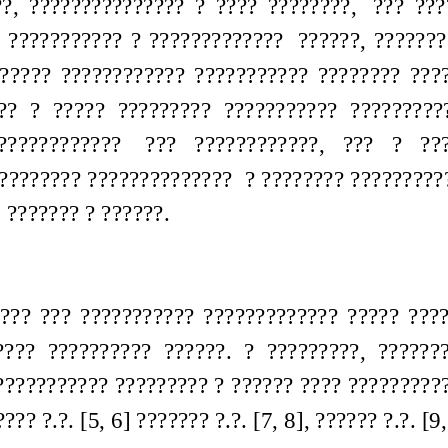
,  ???????????????  ?  ????  ????????,   ???  ??
 ???????????  ?  ?????????????   ??????,  ????????
??????  ????????????  ???????????  ????????  ??
??  ?  ?????  ?????????  ???????????  ??????????
????????????    ???   ????????????,   ???   ?   ??
???????? ??????????????  ? ???????? ?????????
 ??????? ? ??????.
???  ???  ???????????  ?????????????  ?????  ????
???  ??????????  ??????.  ?  ?????????,  ???????
?????????? ????????? ? ?????? ???? ?????????? 
??? ?.?. [5, 6] ??????? ?.?. [7, 8], ?????? ?.?. [9,