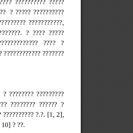
?????  ??????????  ?????
?   ?  ?????  ??????????
??????????  ???????????,
??????.  ?  ????  ?????
?????????????   ????   ?
? ???????????? ???????
  ?  ????????  ?????????
??  ????????  ??????  ?
?????????? ?.?. [1, 2],
 10] ? ??.