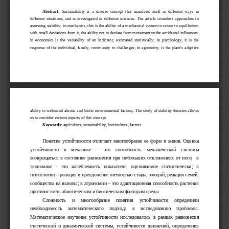
Abstract:
  Sustainability   is   a   diverse   concept   that   manifests   itself   in   different   ways   in
different  situations, and is  investigated  in different sciences.  The article  considers  approaches  to
assessing stability: in mechanics, this is the ability of a mechanical system to return to equilibrium
with small deviations from it, the ability not to deviate from movement under accidental influences;
in   economics   is   the   variability   of   an   indicator,   estimated   statistically;   in   psychology,   it   is   the
response of the individual, family, community to challenges; in agronomy, is the plant's adaptive
ability to withstand abiotic and biotic environmental factors;. The study of stability theories allows
us to consider various aspects of this concept.
Keywords:
 agriculture, sustainability, horticulture, factors.
Понятие устойчивости  отличает  многообразие ее форм и видов. Оценка
устойчивости     в     механике     –     это     способность     механической     системы
возвращаться в состояние равновесия при небольших отклонениях от него;   в
экономике   -   это   колеблемость   показателя,   оцениваемое   статистически;   в
психологии – реакция и преодоление личностью стыда, эмоций, реакция семей,
сообщества на вызовы; в агрономии – это адаптационная способность растения
противостоять абиотическим и биотическим факторам среды. 
Сложность     и     многообразие     понятия     устойчивости     определили
необходимость     математического     подхода     к     исследованию     проблемы.
Математическое   изучение   устойчивости   исследовалось   в   рамках   равновесия
статической   и   динамической   системы,   устойчивости   движений,   определения