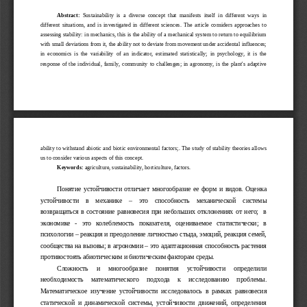
Abstract:
  Sustainability   is   a   diverse   concept   that   manifests   itself   in   different   ways   in
different  situations, and is  investigated  in different sciences.  The article  considers  approaches  to
assessing stability: in mechanics, this is the ability of a mechanical system to return to equilibrium
with small deviations from it, the ability not to deviate from movement under accidental influences;
in   economics   is   the   variability   of   an   indicator,   estimated   statistically;   in   psychology,   it   is   the
response of the individual, family, community to challenges; in agronomy, is the plant's adaptive
ability to withstand abiotic and biotic environmental factors;. The study of stability theories allows
us to consider various aspects of this concept.
Keywords:
 agriculture, sustainability, horticulture, factors.
Понятие устойчивости  отличает  многообразие ее форм и видов. Оценка
устойчивости     в     механике     –     это     способность     механической     системы
возвращаться в состояние равновесия при небольших отклонениях от него;   в
экономике   -   это   колеблемость   показателя,   оцениваемое   статистически;   в
психологии – реакция и преодоление личностью стыда, эмоций, реакция семей,
сообщества на вызовы; в агрономии – это адаптационная способность растения
противостоять абиотическим и биотическим факторам среды. 
Сложность     и     многообразие     понятия     устойчивости     определили
необходимость     математического     подхода     к     исследованию     проблемы.
Математическое   изучение   устойчивости   исследовалось   в   рамках   равновесия
статической   и   динамической   системы,   устойчивости   движений,   определения