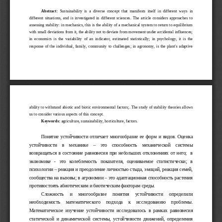
Abstract:
  Sustainability   is   a   diverse   concept   that   manifests   itself   in   different   ways   in
different  situations, and is  investigated  in different sciences.  The article  considers  approaches  to
assessing stability: in mechanics, this is the ability of a mechanical system to return to equilibrium
with small deviations from it, the ability not to deviate from movement under accidental influences;
in   economics   is   the   variability   of   an   indicator,   estimated   statistically;   in   psychology,   it   is   the
response of the individual, family, community to challenges; in agronomy, is the plant's adaptive
ability to withstand abiotic and biotic environmental factors;. The study of stability theories allows
us to consider various aspects of this concept.
Keywords:
 agriculture, sustainability, horticulture, factors.
Понятие устойчивости  отличает  многообразие ее форм и видов. Оценка
устойчивости     в     механике     –     это     способность     механической     системы
возвращаться в состояние равновесия при небольших отклонениях от него;   в
экономике   -   это   колеблемость   показателя,   оцениваемое   статистически;   в
психологии – реакция и преодоление личностью стыда, эмоций, реакция семей,
сообщества на вызовы; в агрономии – это адаптационная способность растения
противостоять абиотическим и биотическим факторам среды. 
Сложность     и     многообразие     понятия     устойчивости     определили
необходимость     математического     подхода     к     исследованию     проблемы.
Математическое   изучение   устойчивости   исследовалось   в   рамках   равновесия
статической   и   динамической   системы,   устойчивости   движений,   определения