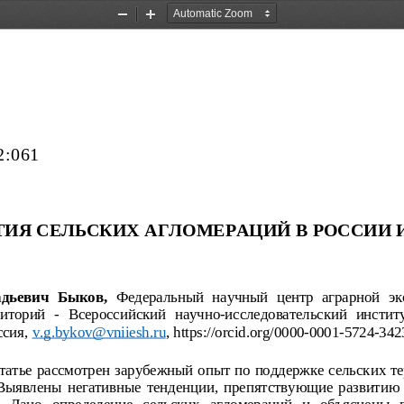
Zoom
Zoom
Out
In
2:061
ИЯ СЕЛЬСКИХ АГЛОМЕРАЦИЙ В РОССИИ И
дьевич  Быков,  
Федеральный научный центр аграрной эк
риторий - Всероссийский научно-исследовательский инстит
ссия, 
v
.
g
.
bykov
@
vniiesh
.
ru
, 
https
://
orcid
.
org
/
0000-0001-5724-342
татье рассмотрен зарубежный опыт по поддержке сельских т
 Выявлены негативные тенденции, препятствующие развитию 
  Дано  определение  сельских  агломераций   и  объяснены  