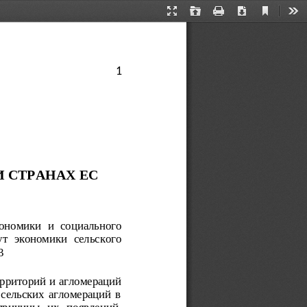
Current
Presentation
Open
Print
Download
Too
View
Mode
1
 СТРАНАХ ЕС 
ономики и социального
ут экономики сельского
3
ерриторий и агломераций
сельских агломераций в
причины  их  появлений.