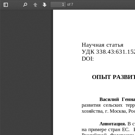
of 7
Toggle
Find
Previous
Next
Sidebar
Научная статья
УДК 338.43:631.15
DOI
: 
ОПЫТ РАЗВИТ
Василий  Генна
развития сельских тер
хозяйства, г. Москва, Ро
Аннотация. 
В с
на примере стран ЕС. 
Российской  Федерации.