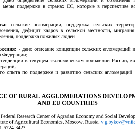
 меры поддержки в странах ЕС, которые в перспективе в
ва:
сельские   агломерации,   поддержка   сельских   террито
аселения, дефицит кадров в сельской местности, миграция
селения, поддержка пожилых людей 
ения: -  
дано описание концепции сельских агломераций и
й Федерации;
 тенденции в текущем экономическом положении России, ко
ераций;
ого опыта по поддержке и развитию сельских агломераций 
CE OF RURAL AGGLOMERATIONS DEVELOPM
AND EU COUNTRIES
 
Federal Research Center of Agrarian Economy and Social Develop
itute of Agricultural Economics, Moscow, Russia, 
v.g.bykov@vniie
1-5724-3423