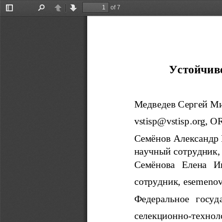
of 7
Toggle
Find
Previous
Next
Sidebar
Устойчиво
Медведев Сергей Ми
vstisp
@
vstisp
.
org
, 
O
Семёнов Александр 
научный сотрудник,
Семёнова   Елена   И
сотрудник, 
е
semeno
Федеральное   госуд
селекционно-технол