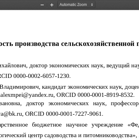
Zoom
Zoom
Out
In
сть производства сельскохозяйственной
хайлович, доктор экономических наук, ведущий на
RCID
 0000-0002-6057-1230.
Владимирович, кандидат экономических наук, доцен
 
alexmpei
@
yandex
.
ru
, 
ORCID
 0000-0001-8919-8532.
вановна,   доктор   экономических   наук,   профессор
va
@
bk
.
ru
, 
ORCID
 0000-0001-7227-9061.
арственное   бюджетное   научное   учреждение   «Ф
огический центр садоводства и питомниководства»,