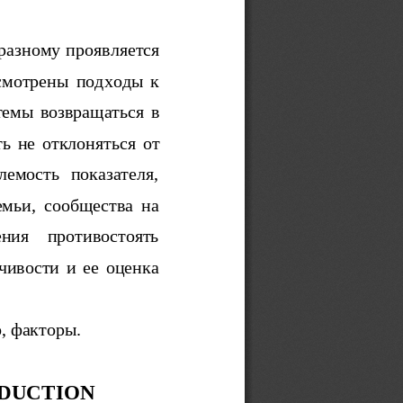
-разному проявляется
ассмотрены   подходы   к
темы возвращаться в
  не отклоняться от
блемость   показателя,
емьи,   сообщества   на
тения     противостоять
чивости  и ее оценка
о, факторы.
ODUCTION