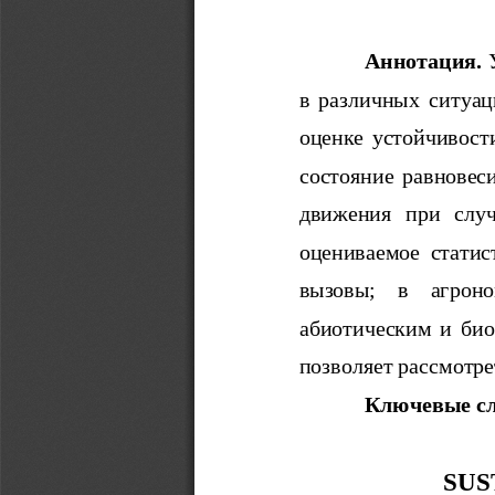
Аннотация.
 
в   различных   ситуаци
оценке устойчивост
состояние равновеси
движения   при   случа
оцениваемое   статисти
вызовы;     в    агрон
абиотическим  и био
позволяет рассмотре
Ключевые сл
SUS