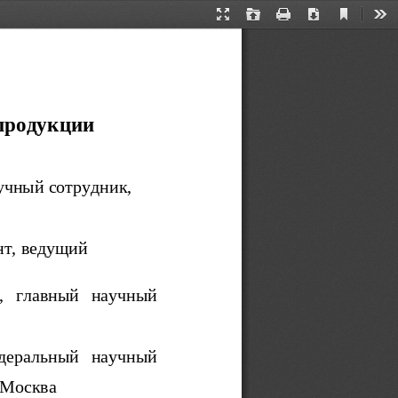
Current
Presentation
Open
Print
Download
Too
View
Mode
 продукции
учный сотрудник, 
т, ведущий 
,   главный   научный
едеральный   научный
 Москва