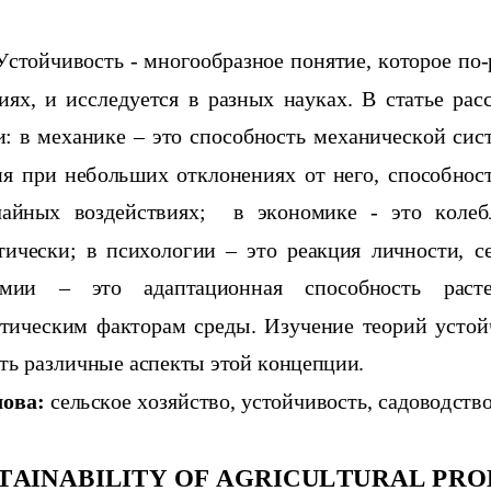
Устойчивость - многообразное понятие, которое по
ях,   и   исследуется   в   разных   науках.   В   статье   р
и: в механике – это способность механической сис
я при небольших отклонениях от него, способность
йных   воздействиях;      в   экономике   -   это   коле
чески;   в   психологии   –   это   реакция   личности,   с
омии     –    это    адаптационная    способность     рас
тическим  факторам  среды. Изучение  теорий устой
ть различные аспекты этой концепции.
ова:
 сельское хозяйство, устойчивость, садоводств
TAINABILITY OF AGRICULTURAL PR