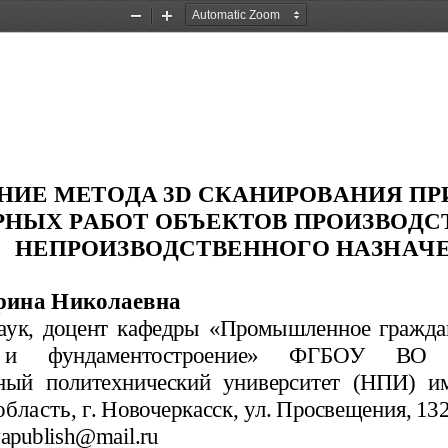
Zoom
Zoom
Out
In
НИЕ МЕТОДА 3
D
 СКАНИРОВАНИЯ П
НЫХ РАБОТ ОБЪЕКТОВ ПРОИЗВОДС
НЕПРОИЗВОДСТВЕННОГО НАЗНАЧ
ина Николаевна
наук, доцент кафедры «Промышленное граждан
  и   фундаментостроение»   ФГБОУ   ВО 
нный политехнический университет (НПИ) и
область,
 г. Новочеркасск, ул. Просвещения, 132
apublish@mail.ru