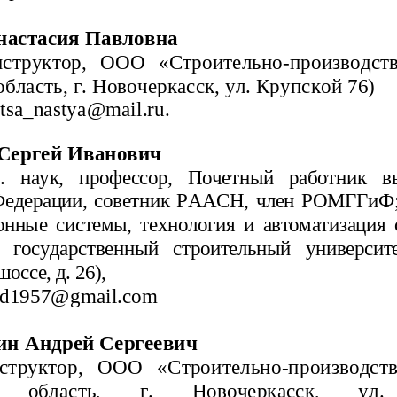
настасия Павловна
структор, ООО «Строительно-производст
область, г. Новочеркасск, ул. Крупской 76)
tsa
_
nastya
@
mail
.
ru
.
Сергей Иванович
н.   наук,   профессор,   Почетный   работник  
Федерации, советник РААСН, член РОМГГиФ;
нные системы, технология и автоматизация
 государственный   строительный   университет»
оссе, д. 26), 
nd1957@gmail.com
ин Андрей Сергеевич
труктор,   ООО   «Строительно-производств
   область,   г.   Новочеркасск,   ул