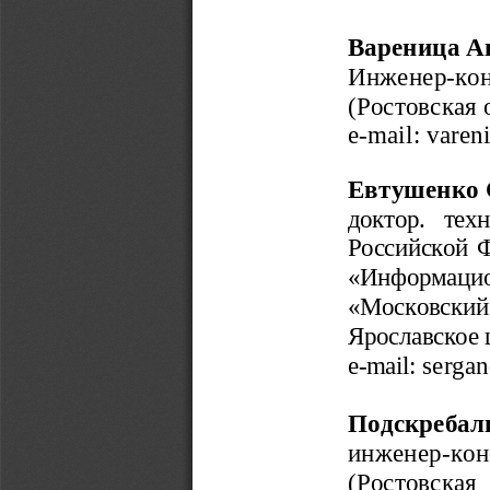
Вареница А
Инженер-кон
(Ростовская 
e
-
mail
: 
vareni
Евтушенко 
доктор.   тех
Российской 
«Информацио
«Московский  
Ярославское ш
e-mail:
serga
Подскребал
инженер-конс
(Ростовская