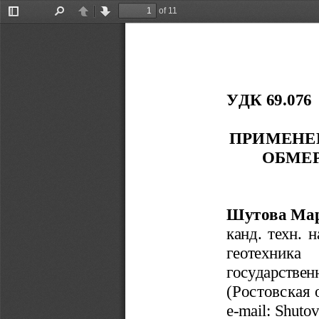
of 11
Toggle
Find
Previous
Next
Sidebar
УДК 69.076
ПРИМЕНЕ
ОБМЕР
Шутова Мар
канд. техн. 
геотехника 
государстве
(
Ростовская 
e-mail: 
Shutov