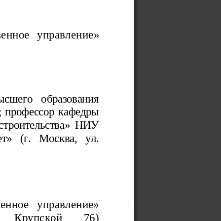
венное управление»
 высшего   образования
 профессор кафедры
 строительства» НИУ
   (г.  Москва,   ул.
енное   управление»
.   Крупской   76)