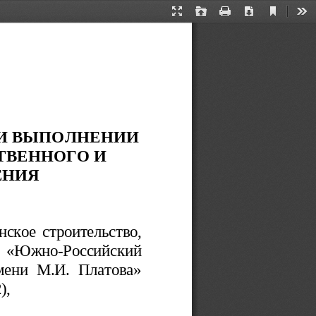
Current
Presentation
Open
Print
Download
Too
View
Mode
РИ ВЫПОЛНЕНИИ
ТВЕННОГО И
ЕНИЯ
ское строительство,
  «Южно-Российский
мени М.И. Платова»
), 