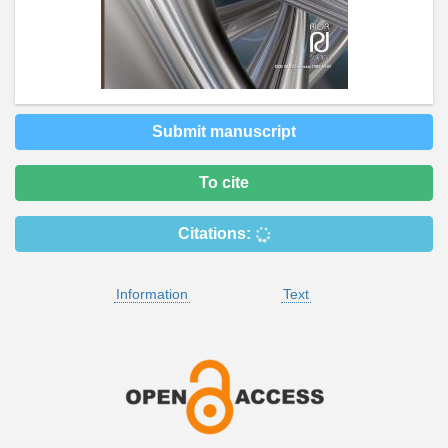
Submit manuscript
To cite
Citations:
Information
Text