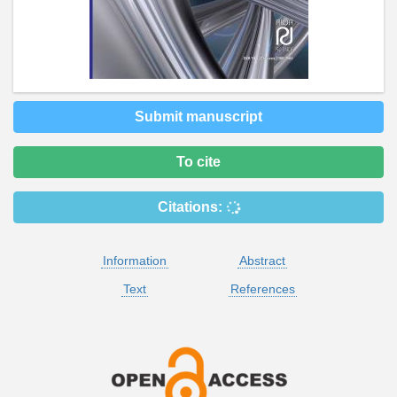
Submit manuscript
To cite
Citations:
Information
Abstract
Text
References