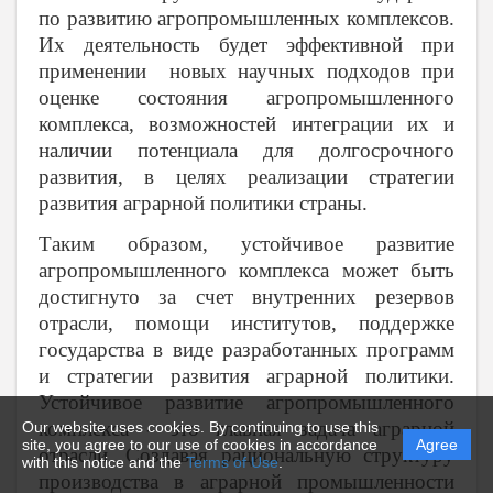
по развитию агропромышленных комплексов.
Их деятельность будет эффективной при
применении новых научных подходов при
оценке состояния агропромышленного
комплекса, возможностей интеграции их и
наличии потенциала для долгосрочного
развития, в целях реализации стратегии
развития аграрной политики страны.
Таким образом, устойчивое развитие
агропромышленного комплекса может быть
достигнуто за счет внутренних резервов
отрасли, помощи институтов, поддержке
государства в виде разработанных программ
и стратегии развития аграрной политики.
Устойчивое развитие агропромышленного
комплекса - это главная задача аграрной
Our website uses cookies. By continuing to use this
site, you agree to our use of cookies in accordance
Agree
отрасли. Создавая рациональную структуру
with this notice and the
Terms of Use
.
производства в аграрной промышленности