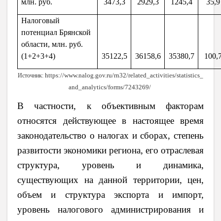
млн. руб.
3473,3
2929,3
1245,4
35,9
Налоговый
потенциал Брянской
области, млн. руб.
(1+2+3+4)
35122,5
36158,6
35380,7
100,
https://www.nalog.gov.ru/rn32/related_activities/statistics_
Источник:
and_analytics/forms/7243269/
В частности, к объективным факторам
относятся действующее в настоящее время
законодательство о налогах и сборах, степень
развитости экономики региона, его отраслевая
структура, уровень и динамика,
существующих на данной территории, цен,
объем и структура экспорта и импорт,
уровень налогового администрирования и