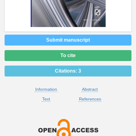
Submit manuscript
To cite
Citations:
3
Information
Abstract
Text
References