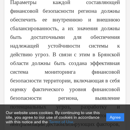
Параметры каждой составляющей
финансовой безопасности региона должны
обеспечить ее внутреннюю и внешнюю
сбалансированность, а их значения должны
быть достаточными для обеспечения
надлежащей устойчивости системы к
действию угроз. В связи с этим в Брянской
области должны быть создана эффективная
система мониторинга финансовой
безопасности территории, включающая в себя
оценку фактического уровня финансовой
безопасности региона, выявление
потенциальных угроз, разработку и
Our website uses cookies. By continuing to use this
применение комплекса инструментов по
site, you agree to our use of cookies in accordance
Agree
with this notice and the
Terms of Use
.
нейтрализации дестабилизирующих факторов,