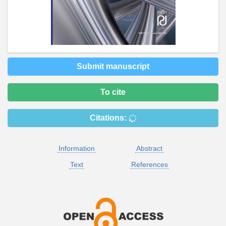
Submit manuscript
To cite
Citations:
Information
Abstract
Text
References