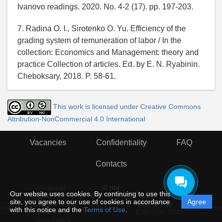
Ivanovo readings. 2020. No. 4-2 (17). pp. 197-203.
7. Radina O. I., Sirotenko O. Yu. Efficiency of the
grading system of remuneration of labor / In the
collection: Economics and Management: theory and
practice Collection of articles. Ed. by E. N. Ryabinin.
Cheboksary, 2018. P. 58-61.
This work is licensed under Creative Commons
Attribution-NonCommercial 4.0 International
Vacancies
Confidentiality
FAQ
Contacts
© rior
Personal
Our website uses cookies. By continuing to use this
data
site, you agree to our use of cookies in accordance
Agree
protection
Powered by
ement
Support
Instru
with this notice and the
Terms of Use
.
and
Editorum,
2026
processing