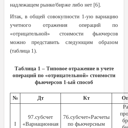
надлежащем рынке/бирже либо нет [6].
Итак, в общей совокупности 1-ую вариацию
учетного отражения операций по
«отрицательной» стоимости фьючерсов
можно представить следующим образом
(таблица 1).
Таблица 1 – Типовое отражение в учете
операций по «отрицательной» стоимости
фьючерсов 1-ый способ
№
Дт
Кт
Оп
Ра
про
97.субсчет
76.субсчет«Расчеты
бр
I
«Вариационная
по фьючерсным
би