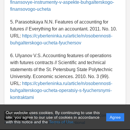
finansovye-instrumenty-v-aspekte-buhgalterskogo-
finansovogo-ucheta
5. Parasotskaya N.N. Features of accounting for
futures // Everything for an accountant. 2011. No. 10.
URL:
https://cyberleninka.ru/article/n/osobennosti-
buhgalterskogo-ucheta-fyuchersov
6. Ulyanov V.S. Accounting features of operations
with futures contracts // Scientific and technical
statements of the St. Petersburg State Polytechnic
University. Economic sciences. 2010. No. 3 (99).
URL:
https://cyberleninka.ru/article/n/osobennosti-
buhgalterskogo-ucheta-operatsiy-s-fyuchersnymi-
kontraktami
Our website uses cookies. By continuing to use this
This work is licensed under Creative Commons
site, you agree to our use of cookies in accordance
Agree
with this notice and the
Terms of Use
.
Attribution-NonCommercial 4.0 International