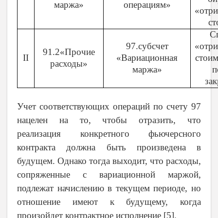
маржа»
операциям»
«отри
ст
С
97.субсчет
«отри
91.2«Прочие
II
«Вариационная
стоим
расходы»
маржа»
п
зак
Учет соответствующих операций по счету 97
нацелен на то, чтобы отразить, что
реализация конкретного фьючерсного
контракта должна быть произведена в
будущем. Однако тогда выходит, что расходы,
сопряженные с вариационной маржой,
подлежат начислению в текущем периоде, но
отношение имеют к будущему, когда
произойдет контрактное исполнение [5].