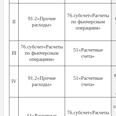
76.субсчет«Расчеты
91.2«Прочие
II
по фьючерсным
расходы»
операциям»
76.субсчет«Расчеты
51«Расчетные
III
по фьючерсным
счета»
операциям»
91.2«Прочие
51«Расчетные
IV
расходы»
счета»
с
76.субсчет«Расчеты
51«Расчетные