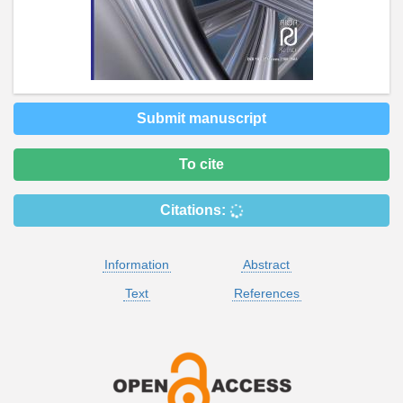
Submit manuscript
To cite
Citations:
Information
Abstract
Text
References