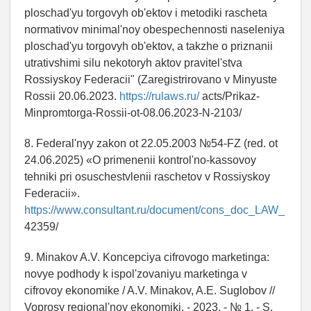
ploschad'yu torgovyh ob'ektov i metodiki rascheta
normativov minimal'noy obespechennosti naseleniya
ploschad'yu torgovyh ob'ektov, a takzhe o priznanii
utrativshimi silu nekotoryh aktov pravitel'stva
Rossiyskoy Federacii" (Zaregistrirovano v Minyuste
Rossii 20.06.2023.
https://rulaws.ru/
acts/Prikaz-
Minpromtorga-Rossii-ot-08.06.2023-N-2103/
8. Federal'nyy zakon ot 22.05.2003 №54-FZ (red. ot
24.06.2025) «O primenenii kontrol'no-kassovoy
tehniki pri osuschestvlenii raschetov v Rossiyskoy
Federacii».
https://www.consultant.ru/document/cons_doc_LAW_
42359/
9. Minakov A.V. Koncepciya cifrovogo marketinga:
novye podhody k ispol'zovaniyu marketinga v
cifrovoy ekonomike / A.V. Minakov, A.E. Suglobov //
Voprosy regional'noy ekonomiki. - 2023. - № 1. - S.