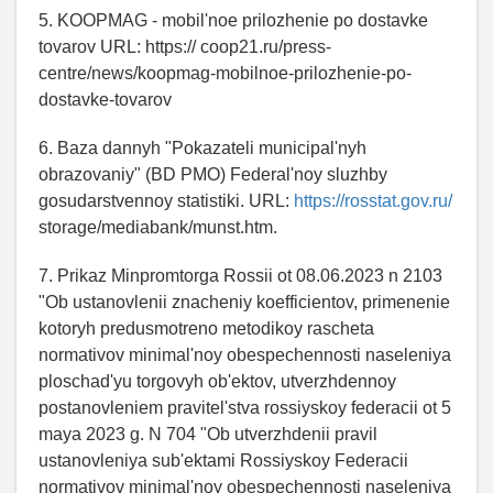
5. KOOPMAG - mobil'noe prilozhenie po dostavke
tovarov URL: https:// coop21.ru/press-
centre/news/koopmag-mobilnoe-prilozhenie-po-
dostavke-tovarov
6. Baza dannyh "Pokazateli municipal'nyh
obrazovaniy" (BD PMO) Federal'noy sluzhby
gosudarstvennoy statistiki. URL:
https://rosstat.gov.ru/
storage/mediabank/munst.htm.
7. Prikaz Minpromtorga Rossii ot 08.06.2023 n 2103
"Ob ustanovlenii znacheniy koefficientov, primenenie
kotoryh predusmotreno metodikoy rascheta
normativov minimal'noy obespechennosti naseleniya
ploschad'yu torgovyh ob'ektov, utverzhdennoy
postanovleniem pravitel'stva rossiyskoy federacii ot 5
maya 2023 g. N 704 "Ob utverzhdenii pravil
ustanovleniya sub'ektami Rossiyskoy Federacii
normativov minimal'noy obespechennosti naseleniya