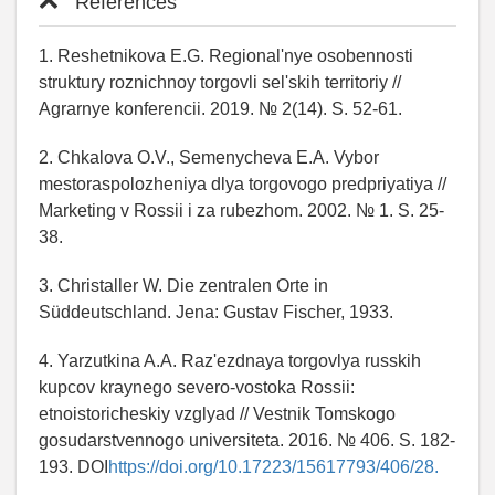
References
1. Reshetnikova E.G. Regional'nye osobennosti
struktury roznichnoy torgovli sel'skih territoriy //
Agrarnye konferencii. 2019. № 2(14). S. 52-61.
2. Chkalova O.V., Semenycheva E.A. Vybor
mestoraspolozheniya dlya torgovogo predpriyatiya //
Marketing v Rossii i za rubezhom. 2002. № 1. S. 25-
38.
3. Christaller W. Die zentralen Orte in
Süddeutschland. Jena: Gustav Fischer, 1933.
4. Yarzutkina A.A. Raz'ezdnaya torgovlya russkih
kupcov kraynego severo-vostoka Rossii:
etnoistoricheskiy vzglyad // Vestnik Tomskogo
gosudarstvennogo universiteta. 2016. № 406. S. 182-
193. DOI
https://doi.org/10.17223/15617793/406/28.