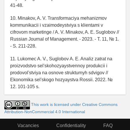
41-48.
10. Minakov, A. V. Transformaciya mehanizmov
kommunikacii i vzaimodeystviya s klientami v
cifrovom marketinge / A. V. Minakov, A. E. Suglobov //
Russian Journal of Management. - 2023. - T. 11, № 1.
- S. 211-228.
11. Lukomec A. V., Suglobov A. E. Analiz zatrat na
proizvodstvo sel'skohozyaystvennoy produkcii i
prodovol'stviya na osnove strukturnyh sdvigov //
Ekonomika sel'skogo hozyaystva Rossii. 2022. №
12. 101-105 s.
This work is licensed under Creative Commons
Attribution-NonCommercial 4.0 International
Vacancies
Confidentiality
FAQ